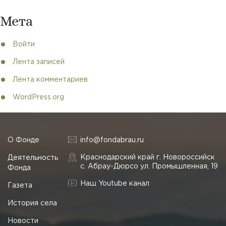
Мета
Войти
Лента записей
Лента комментариев
WordPress.org
О Фонде
info@fondabrau.ru
Краснодарский край г. Новороссийск
Деятельность
с. Абрау-Дюрсо ул. Промышленная, 19
Фонда
Наш Youtube канал
Газета
История села
Новости