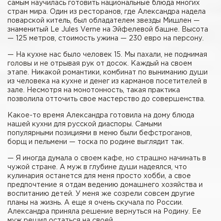
самым научилась готовить национальные блюда многих
стран мира. Один из ресторанов, где Александра надела
поварской китель, был обладателем звезды Мишлен —
знаменитый Le Jules Verne на Эйфелевой башне. Высота
— 125 метров, стоимость ужина — 230 евро на персону.
— На кухне нас было человек 15. Мы пахали, не поднимая
головы и не отрывая рук от досок. Каждый на своем
этапе. Никакой романтики, комбинат по выниманию души
из человека на кухне и денег из карманов посетителей в
зале. Несмотря на монотонность, такая практика
позволила отточить свое мастерство до совершенства.
Какое-то время Александра готовила на дому блюда
нашей кухни для русской диаспоры. Самыми
популярными позициями в меню были бефстроганов,
борщ и пельмени — тоска по родине выглядит так.
— Я иногда думала о своем кафе, но страшно начинать в
чужой стране. А муж в глубине души надеялся, что
кулинария останется для меня просто хобби, а свое
предпочтение я отдам ведению домашнего хозяйства и
воспитанию детей. У меня же созрели совсем другие
планы на жизнь. А еще я очень скучала по России.
Александра приняла решение вернуться на Родину. Ее
муж решил остаться на своей.