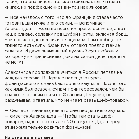
таким, что она видела только в фильмах или читала в
книгах, но перфекционист внутри нее ликовал.
— Все началось с того, что во Франции я стала часто
готовить для мужа и его семьи, — вспоминает
Александра. — Больше всего им нравилось мясо, а вот
наше оливье, селедку под шубой и супы, включая борщ,
мои новые родственники не оценили. Там вообще не
принято есть супы. Французы отдают предпочтение
салатам. И даже знаменитый луковый суп, любовь к
которому им приписывают, они на самом деле терпеть
не могут.
Александра продолжала учиться в России: летала на
каждую сессию. В Париже посещала курсы
французского и очень быстро его выучила. После того
как язык был освоен, супруг поинтересовался, чем бы
она хотела заниматься во Франции. Девушка, не
раздумывая, ответила, что мечтает стать шеф-поваром.
— Сейчас я понимаю, как это смешно для него звучало,
— смеется Александра. — Чтобы там стать шеф-
поваром, надо отпахать лет 20 на кухне. Да, а перед
этим желательно родиться французом!
Из огня да в полымя