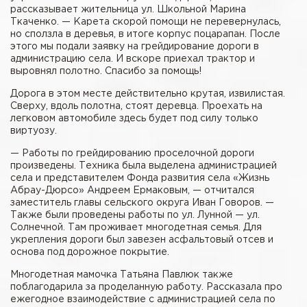
рассказывает жительница ул. Школьной Марина
Ткаченко. — Карета скорой помощи не перевернулась,
но сползла в деревья, в итоге корпус поцарапан. После
этого мы подали заявку на грейдирование дороги в
администрацию села. И вскоре приехал трактор и
выровнял полотно. Спасибо за помощь!
Дорога в этом месте действительно крутая, извилистая.
Сверху, вдоль полотна, стоят деревца. Проехать на
легковом автомобиле здесь будет под силу только
виртуозу.
— Работы по грейдированию проселочной дороги
произведены. Техника была выделена администрацией
села и представителем Фонда развития села «Жизнь
Абрау-Дюрсо» Андреем Ермаковым, — отчитался
заместитель главы сельского округа Иван Говоров. —
Также были проведены работы по ул. Лунной — ул.
Солнечной. Там проживает многодетная семья. Для
укрепления дороги был завезен асфальтовый отсев и
основа под дорожное покрытие.
Многодетная мамочка Татьяна Павлюк также
поблагодарила за проделанную работу. Рассказала про
ежегодное взаимодействие с администрацией села по