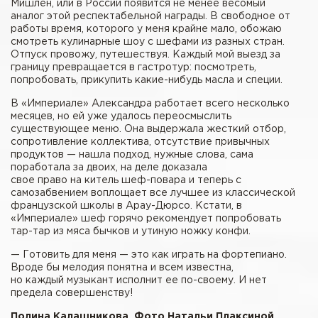
Мишлен, или в России появится не менее весомый
аналог этой респектабельной награды. В свободное от
работы время, которого у меня крайне мало, обожаю
смотреть кулинарные шоу с шефами из разных стран.
Отпуск провожу, путешествуя. Каждый мой выезд за
границу превращается в гастротур: посмотреть,
попробовать, прикупить какие-нибудь масла и специи.
В «Империале» Александра работает всего несколько
месяцев, но ей уже удалось переосмыслить
существующее меню. Она выдержала жесткий отбор,
сопротивление коллектива, отсутствие привычных
продуктов — нашла подход, нужные слова, сама
поработала за двоих, на деле доказала
свое право на китель шеф-повара и теперь с
самозабвением воплощает все лучшее из классической
французской школы в Арау-Дюрсо. Кстати, в
«Империале» шеф горячо рекомендует попробовать
тар-тар из мяса бычков и утиную ножку конфи.
— Готовить для меня — это как играть на фортепиано.
Вроде бы мелодия понятна и всем известна,
но каждый музыкант исполнит ее по-своему. И нет
предела совершенству!
Полина Калашникова. Фото Натальи Плаксиной.