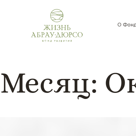
О Фон
Месяц:
Ок