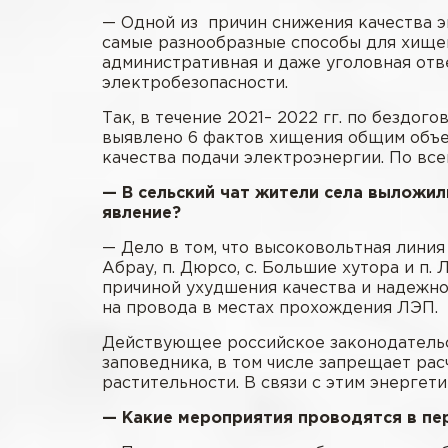
— Одной из причин снижения качества 
самые разнообразные способы для хищени
административная и даже уголовная отв
электробезопасности.
Так, в течение 2021– 2022 гг. по безд
выявлено 6 фактов хищения общим объемо
качества подачи электроэнергии. По вс
— В сельский чат жители села выложили
явление?
— Дело в том, что высоковольтная линия 
Абрау, п. Дюрсо, с. Большие хутора и п
причиной ухудшения качества и надежно
на провода в местах прохождения ЛЭП.
Действующее российское законодательс
заповедника, в том числе запрещает ра
растительности. В связи с этим энерге
— Какие мероприятия проводятся в пе