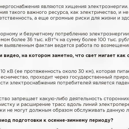
энергоснабжения являются хищения электроэнергии
я такого важного ресурса, как электричество, и не
етственность, а еще огромные риски для жизни и з
оговорному и безучетному потреблению электроэнерги
м более 36 тыс. кВт*ч на сумму более 100 тыс. руб
ем выявленным фактам ведется работа по возмещени
 видео, на котором заметно, что свет мигает как 
10 кВ (ее протяженность около 30 км), которая пита
. Лесничество, проходит через государственный при
сти электроснабжения потребителей является паден
тво запрещает какую-либо деятельность сторонних
счистку и расширение трасс вдоль линий электропер
тики не могут должным образом обслуживать данную 
риод подготовки к осенне-зимнему периоду?