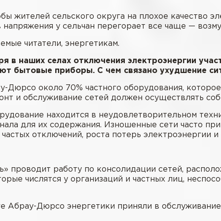
бы жителей сельского округа на плохое качество э
ов напряжения у сельчан перегорает все чаще — возм
емые читатели, энергетикам.
ря в наших селах отключения электроэнергии учас
ают бытовые приборы. С чем связано ухудшение си
у-Дюрсо около 70% частного оборудования, которое 
онт и обслуживание сетей должен осуществлять соб
орудование находится в неудовлетворительном техни
онала для их содержания. Изношенные сети часто п
н частых отключений, роста потерь электроэнергии 
» проводит работу по консолидации сетей, располо
орые числятся у организаций и частных лиц, неспос
руге Абрау-Дюрсо энергетики приняли в обслуживани