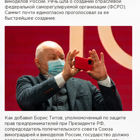
виноделов России. Речь шла о создании отраслевой
федеральной саморегулируемой организации (ФСРО).
Саммит почти единогласно проголосовал за ее
быстрейшее создание.
Как добавил Борис Титов, уполномоченный по защите
прав предпринимателей при Президенте РФ,
сопредседатель попечительского совета Союза
виноградарей и виноделов России, государство должно