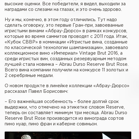
высокие оценки. Все победители, я видел, выходили за
наградами со слезами на глазах, и это очень здорово.
Ну и мы, конечно, в этом году отличились. Тут надо
сделать оговорку, это первые Гран-при, завоеванные
игристыми винами «Абрау-Дюрсо» в рамках конкурсов,
которые во время саммитов проводят с 2011 года. Итак,
«Кубок СВВР» в номинации «Игристые вина, созданные
по классической технологии шампанизации», завоевало
коллекционное вино «Империал» Vintage Brut 2016, а
среди игристых вин, созданных резервуарным методом
лучшей стала новинка – Abrau Durso Reserve Brut Rose.
Всего вина компании получили на конкурсе 11 золотых и
2 серебряные медали.
О новом продукте в линейке коллекции «Абрау-Дюрсо»
рассказал Павел Борисович:
– Его важнейшая особенность – более долгий срок
выдержки, что отмечено на этикетке словом Reserve,
теперь он составляет минимум три месяца. Abrau Durso
Reserve Brut Rose производится из винограда сортов
пино нуар, пино фран и каберне совиньон.