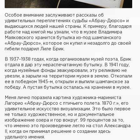
Особое внимание заслуживают рассказы об
удивительных переплетениях судьбы «Абрау-Дюрсо» и
выдающихся людей нашей страны. К примеру, благодаря
работе над книгой мы узнали, что в музее Владимира
Маяковского хранится бутылка из-под шампанского
«Абрау-Дюрсо», которое он купил и незадолго до своей
гибели подарил Лиле Брик.
В 1937-1938 годах, когда организовали музей поэта, Брик
отдала в дар эту нераспечатанную бутылку. В 1941 году,
когда музейные фонды эвакуировали, эту реликвию не
увезли, а зарыли на территории музея в землю. Откопали
ее в победном 1945-м, открыли и выпили шампанское за
победу. А пустая бутылка осталась на хранении в музее.
Меня лично поразила картина художника-мариниста
Лагорио «Абрау-Дюрсо с птичьего полета. 1870 г.», его
удивительное искусство визуализации. Это было первое
не только художественное, но и документальное
изображение озера и гор вокруг. 99 процентов за то,
что именно это произведение легло на стол Александра
II, когда он принимал решение о создании здесь
удельного имения.