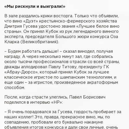
«Мы рискнули и выиграли!»
В зале раздались крики восторга. Только что объявили,
что вино «Дуэт» крестьянско-фермерского хозяйства
Дмитрия Гусева удостоено звания «Лучшее белое вино
страны». Он принял Кубок из рук легендарного винного
эксперта, председателя Большого жюри конкурса Оза
Кларка (Великобритания).
– Будем работать дальше! – сказал винодел, получая
награду. А через несколько минут зал, где собрались
около тысячи профессионалов отрасли со всей страны,
дважды аплодировал Павлу Титову, президенту ГК
«Абрау-Дюрсо», который принял Кубок за лучшее
классическое игристое по шампанским технологиям, и
еще один – за игристое, произведенное акратофорным
способом.
После, когда страсти улеглись, Павел Борисович
поделился в интервью «НР»:
– Я очень порадовался за Гусева, гордость пробирает за
наших коллег! Это, правда, прекрасное вино, мы, по
совпадению, пробовали его буквально накануне
объявления итогов конкурса и дали свои личные, очень