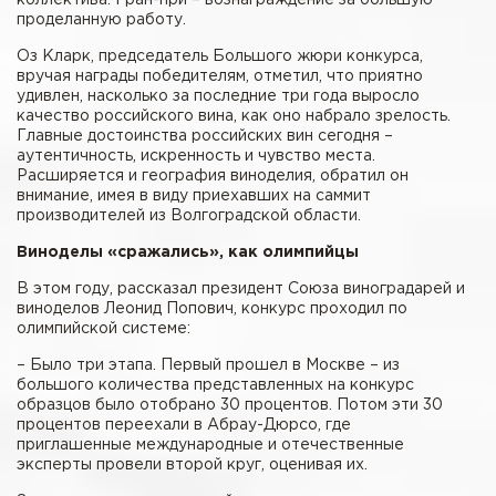
коллектива. Гран-при – вознаграждение за большую
проделанную работу.
Оз Кларк, председатель Большого жюри конкурса,
вручая награды победителям, отметил, что приятно
удивлен, насколько за последние три года выросло
качество российского вина, как оно набрало зрелость.
Главные достоинства российских вин сегодня –
аутентичность, искренность и чувство места.
Расширяется и география виноделия, обратил он
внимание, имея в виду приехавших на саммит
производителей из Волгоградской области.
Виноделы «сражались», как олимпийцы
В этом году, рассказал президент Союза виноградарей и
виноделов Леонид Попович, конкурс проходил по
олимпийской системе:
– Было три этапа. Первый прошел в Москве – из
большого количества представленных на конкурс
образцов было отобрано 30 процентов. Потом эти 30
процентов переехали в Абрау-Дюрсо, где
приглашенные международные и отечественные
эксперты провели второй круг, оценивая их.