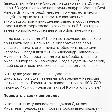
(винодельня «Имение Сикоры» недавно заняла 20 место
в топ-50 лучших в мире по версии конкурса World's Best
Vineyards, – прим. ред.), уверен, что у нас есть много
людей, которые хотят связать свою жизнь с
виноградарством и виноделием, завести собственное
крестьянско-фермерское хозяйство на 2-3 гектарах
земли, но возможностей для этого фактически нет.
– Где взять эту землю? Я считаю, государство должно
принимать меры. Если кто не обрабатывает свой
участок, изымать его, выкупать, обложить высокими
налогами, – поделился с «НР» Александр Павлович. –
Нужно, чтобы держать землю и не обрабатывать ее –
было неинтересно, невыгодно. Тогда будет рынок земли,
а сейчас его практически нет, есть отдельные сделки.
К тому же участки очень подорожали.
Виноградопригодная земля на побережье – Раевская,
Натухаевская, Тамань и так далее – стоят от 600-700
тысяч до 4-5 миллионов за гектар! Кому это по силам?
Поверить в своих виноделов
Ключевым выступлением стал доклад Дмитрия
Киселева, председателя Совета Союза виноградарей и