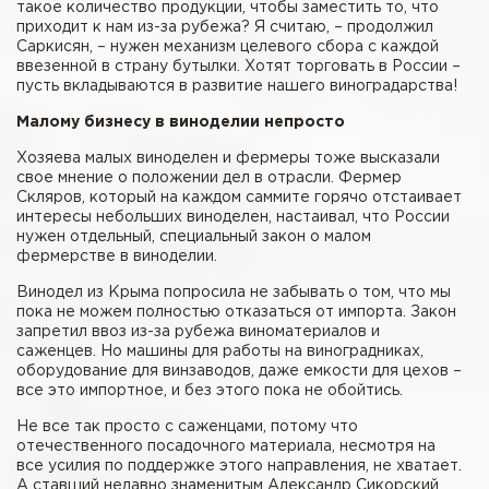
такое количество продукции, чтобы заместить то, что
приходит к нам из-за рубежа? Я считаю, – продолжил
Саркисян, – нужен механизм целевого сбора с каждой
ввезенной в страну бутылки. Хотят торговать в России –
пусть вкладываются в развитие нашего виноградарства!
Малому бизнесу в виноделии непросто
Хозяева малых виноделен и фермеры тоже высказали
свое мнение о положении дел в отрасли. Фермер
Скляров, который на каждом саммите горячо отстаивает
интересы небольших виноделен, настаивал, что России
нужен отдельный, специальный закон о малом
фермерстве в виноделии.
Винодел из Крыма попросила не забывать о том, что мы
пока не можем полностью отказаться от импорта. Закон
запретил ввоз из-за рубежа виноматериалов и
саженцев. Но машины для работы на виноградниках,
оборудование для винзаводов, даже емкости для цехов –
все это импортное, и без этого пока не обойтись.
Не все так просто с саженцами, потому что
отечественного посадочного материала, несмотря на
все усилия по поддержке этого направления, не хватает.
А ставший недавно знаменитым Александр Сикорский