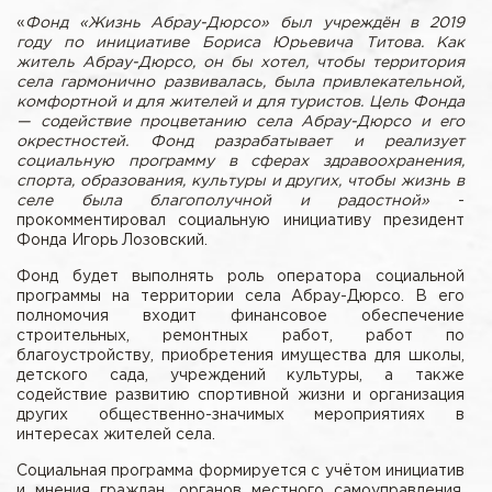
«
Фонд «Жизнь Абрау-Дюрсо» был учреждён в 2019
году по инициативе Бориса Юрьевича Титова. Как
житель Абрау-Дюрсо, он бы хотел, чтобы территория
села гармонично развивалась, была привлекательной,
комфортной и для жителей и для туристов. Цель Фонда
— содействие процветанию села Абрау-Дюрсо и его
окрестностей. Фонд разрабатывает и реализует
социальную программу в сферах здравоохранения,
спорта, образования, культуры и других, чтобы жизнь в
селе была благополучной и радостной»
-
прокомментировал социальную инициативу президент
Фонда Игорь Лозовский.
Фонд будет выполнять роль оператора социальной
программы на территории села Абрау-Дюрсо. В его
полномочия входит финансовое обеспечение
строительных, ремонтных работ, работ по
благоустройству, приобретения имущества для школы,
детского сада, учреждений культуры, а также
содействие развитию спортивной жизни и организация
других общественно-значимых мероприятиях в
интересах жителей села.
Социальная программа формируется с учётом инициатив
и мнения граждан, органов местного самоуправления,