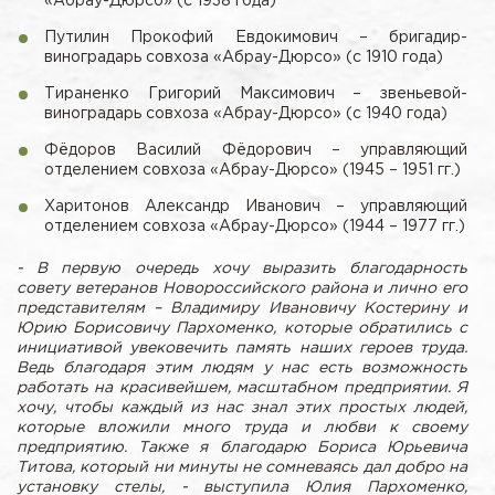
«Абрау-Дюрсо» (с 1938 года)
Путилин Прокофий Евдокимович – бригадир-
виноградарь совхоза «Абрау-Дюрсо» (с 1910 года)
Тираненко Григорий Максимович – звеньевой-
виноградарь совхоза «Абрау-Дюрсо» (с 1940 года)
Фёдоров Василий Фёдорович – управляющий
отделением совхоза «Абрау-Дюрсо» (1945 – 1951 гг.)
Харитонов Александр Иванович – управляющий
отделением совхоза «Абрау-Дюрсо» (1944 – 1977 гг.)
- В первую очередь хочу выразить благодарность
совету ветеранов Новороссийского района и лично его
представителям – Владимиру Ивановичу Костерину и
Юрию Борисовичу Пархоменко, которые обратились с
инициативой увековечить память наших героев труда.
Ведь благодаря этим людям у нас есть возможность
работать на красивейшем, масштабном предприятии. Я
хочу, чтобы каждый из нас знал этих простых людей,
которые вложили много труда и любви к своему
предприятию. Также я благодарю Бориса Юрьевича
Титова, который ни минуты не сомневаясь дал добро на
установку стелы, - выступила Юлия Пархоменко,