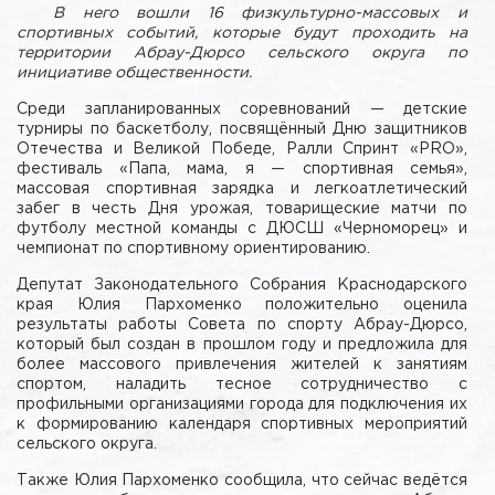
В него вошли 16 физкультурно-массовых и
спортивных событий, которые будут проходить на
территории Абрау-Дюрсо сельского округа по
инициативе общественности.
Среди запланированных соревнований — детские
турниры по баскетболу, посвящённый Дню защитников
Отечества и Великой Победе, Ралли Спринт «PRO»,
фестиваль «Папа, мама, я — спортивная семья»,
массовая спортивная зарядка и легкоатлетический
забег в честь Дня урожая, товарищеские матчи по
футболу местной команды с ДЮСШ «Черноморец» и
чемпионат по спортивному ориентированию.
Депутат Законодательного Собрания Краснодарского
края Юлия Пархоменко положительно оценила
результаты работы Совета по спорту Абрау-Дюрсо,
который был создан в прошлом году и предложила для
более массового привлечения жителей к занятиям
спортом, наладить тесное сотрудничество с
профильными организациями города для подключения их
к формированию календаря спортивных мероприятий
сельского округа.
Также Юлия Пархоменко сообщила, что сейчас ведётся