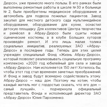
Дюрсо», уже принесло много пользы. В его рамках были
выполнены ремонтные работы в школе №30 и больнице
№2, были приобретены медицинское оборудование и
автомобиль для подвоза пожилых пациентов. Завод
закупил для местного детского сада мультимедийное
оборудование, оборудование для кухни, оснастил
детскую площадку. Для коллективов Центра творчества
и ремёсел в Абрау-Дюрсо были сшиты новые
сценические костюмы, а в клубе Больших хуторов
произведён ремонт. И это лишь малая толика
социальных инициатив, реализуемых ЗАО «Абрау-
Дюрсо» в последние годы. Теперь для этих целей
учрежден специальный Фонд «Жизнь Абрау-Дюрсо»,
который позволит реализовывать социальную программу
комплексно. «2020 год юбилейный для села и завода
«Абрау-Дюрсо». Нам исполняется 150 лет! Хотелось бы,
чтобы этот год стал временем заметных преображений.
И Фонд и завод будут всемерно содействовать этому.
Абрау-Дюрсо — наш дом. Поэтому мы хотим, чтобы
каждый житель мог с гордостью сказать, что его дом —
самый лучший», - подчеркнула официальный
представитель Фонда и исполняющий директор ЗАО
«Абрау-Дюрсо» Юлия Пархоменко.