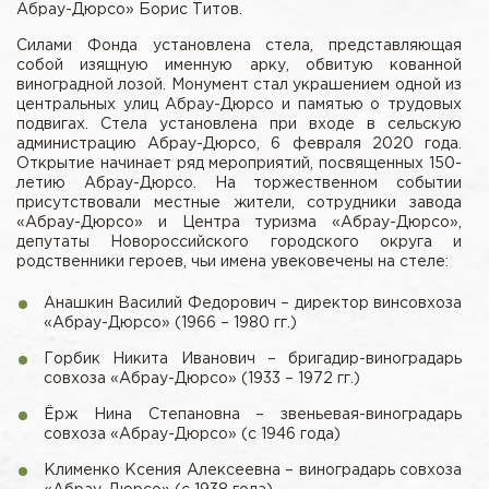
Абрау-Дюрсо» Борис Титов.
Силами Фонда установлена стела, представляющая
собой изящную именную арку, обвитую кованной
виноградной лозой. Монумент стал украшением одной из
центральных улиц Абрау-Дюрсо и памятью о трудовых
подвигах. Стела установлена при входе в сельскую
администрацию Абрау-Дюрсо, 6 февраля 2020 года.
Открытие начинает ряд мероприятий, посвященных 150-
летию Абрау-Дюрсо. На торжественном событии
присутствовали местные жители, сотрудники завода
«Абрау-Дюрсо» и Центра туризма «Абрау-Дюрсо»,
депутаты Новороссийского городского округа и
родственники героев, чьи имена увековечены на стеле:
Анашкин Василий Федорович – директор винсовхоза
«Абрау-Дюрсо» (1966 – 1980 гг.)
Горбик Никита Иванович – бригадир-виноградарь
совхоза «Абрау-Дюрсо» (1933 – 1972 гг.)
Ёрж Нина Степановна – звеньевая-виноградарь
совхоза «Абрау-Дюрсо» (с 1946 года)
Клименко Ксения Алексеевна – виноградарь совхоза