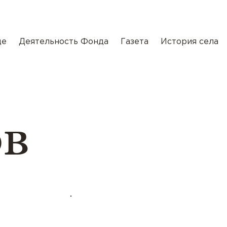
де
Деятельность Фонда
Газета
История села
ов