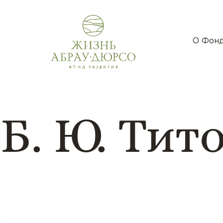
О Фон
Б. Ю. Тит