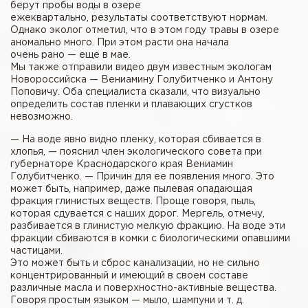
берут пробы воды в озере
ежеквартально, результаты соответствуют нормам.
Однако эколог отметил, что в этом году травы в озере
аномально много. При этом расти она начала
очень рано — еще в мае.
Мы также отправили видео двум известным экологам
Новороссийска — Вениамину Голубитченко и Антону
Поповичу. Оба специалиста сказали, что визуально
определить состав пленки и плавающих сгустков
невозможно.
— На воде явно видно пленку, которая сбивается в
хлопья, — пояснил член экологического совета при
губернаторе Краснодарского края Вениамин
Голубитченко. — Причин для ее появления много. Это
может быть, например, даже пылевая опадающая
фракция глинистых веществ. Проще говоря, пыль,
которая сдувается с наших дорог. Мергель, отмечу,
разбивается в глинистую мелкую фракцию. На воде эти
фракции сбиваются в комки с биологическими опавшими
частицами.
Это может быть и сброс канализации, но не сильно
концентрированный и имеющий в своем составе
различные масла и поверхностно-активные вещества.
Говоря простым языком — мыло, шампуни и т. д.