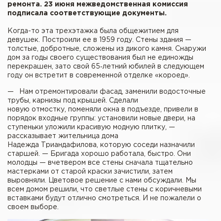
ремонта. 23 июня межведомственная комиссия
подписала соответствующие документы.
Когда-то эта трехэтажка была общежитием для
девушек. Построили ее в 1959 году. Стены здания —
толстые, добротные, сложены из дикого камня. Снаружи
дом за годы своего существования был не единожды
перекрашен, зато свой 65‑летний юбилей в следующем
году он встретит в современной отделке «короед».
— Нам отремонтировали фасад, заменили водосточные
трубы, карнизы под крышей. Сделали
новую отмостку, поменяли окна в подъезде, привели в
порядок входные группы: установили новые двери, на
ступеньки уложили красивую модную плитку, —
рассказывает жительница дома
Надежда Триандафилова, которую соседи назначили
старшей. — Бригада хорошо работала, быстро. Они
молодцы — вчетвером все стены сначала тщательно
мастерками от старой краски зачистили, затем
выровняли. Цветовое решение с нами обсуждали. Мы
всем домом решили, что светлые стены с коричневыми
вставками будут отлично смотреться. И не пожалели о
своем выборе.