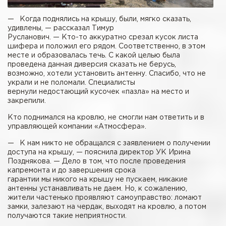
— Когда поднялись на крышу, были, мягко сказать,
удивлены, — рассказал Тимур
Русланович. — Кто-то аккуратно срезал кусок листа
шифера и положил его рядом. Соответственно, в этом
месте и образовалась течь. С какой целью была
проведена данная диверсия сказать не берусь,
возможно, хотели установить антенну. Спасибо, что не
украли и не поломали. Специалисты
вернули недостающий кусочек «пазла» на место и
закрепили.
Кто поднимался на кровлю, не смогли нам ответить и в
управляющей компании «Атмосфера».
— К нам никто не обращался с заявлением о получении
доступа на крышу, — пояснила директор УК Ирина
Позднякова. — Дело в том, что после проведения
капремонта и до завершения срока
гарантии мы никого на крышу не пускаем, никакие
антенны устанавливать не даем. Но, к сожалению,
жители частенько проявляют самоуправство: ломают
замки, залезают на чердак, выходят на кровлю, а потом
получаются такие неприятности.