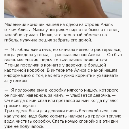
Маленький комочек нашел на одной из строек Анапы
отчим Алисы. Мамы-утки рядом видно не было, а птенец
жалобно крякал. Поняв, что пернатый обречен на
гибель, мужчина решил забрать его домой.
— Я люблю животных, но сначала немного растерялась,
когда увидела утенка, — рассказала нам Алиса. — Он был
очень маленьким, перья только начали появляться.
Птенца поселили в комнате у девочки, в большой
картонной коробке. В интернете Алиса с мамой нашла
информацию о том, как его нужно кормить и ухаживать
за утенком.
— Я положила ему в коробку мягкого мишку, которого
он принял, наверное, за маму, — улыбается девочка. —
Он всегда с ним спал или прятался за ним, когда пугался
громких звуков.
Три недели были для девочки очень беспокойными, так
как утенка надо было кормить, наливать в грелку теплую
воду, чистить коробку. Спать ночью спокойно в эти дни
уже не получалось.