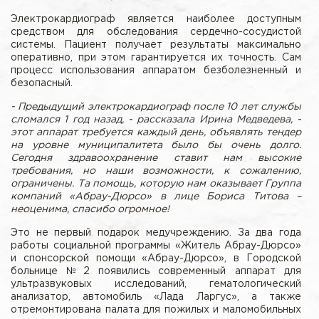
Электрокардиограф является наиболее доступным
средством для обследования сердечно-сосудистой
системы. Пациент получает результаты максимально
оперативно, при этом гарантируется их точность. Сам
процесс использования аппаратом безболезненный и
безопасный.
- Предыдущий электрокардиограф после 10 лет службы
сломался 1 год назад, - рассказала Ирина Медведева, -
этот аппарат требуется каждый день, объявлять тендер
на уровне муниципалитета было бы очень долго.
Сегодня здравоохранение ставит нам высокие
требования, но наши возможности, к сожалению,
ограничены. Та помощь, которую нам оказывает Группа
компаний «Абрау-Дюрсо» в лице Бориса Титова –
неоценима, спасибо огромное!
Это не первый подарок медучреждению. За два года
работы социальной программы «Житель Абрау-Дюрсо»
и спонсорской помощи «Абрау-Дюрсо», в Городской
больнице №2 появились современный аппарат для
ультразвуковых исследований, гематологический
анализатор, автомобиль «Лада Ларгус», а также
отремонтирована палата для пожилых и маломобильных