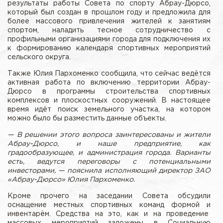
результаты работы Совета по спорту Абрау-Дюрсо,
который был создан в прошлом году и предложила для
более массового привлечения жителей к занятиям
спортом, наладить тесное сотрудничество с
профильными организациями города для подключения их
к формированию календаря спортивных мероприятий
сельского округа.
Также Юлия Пархоменко сообщила, что сейчас ведётся
активная работа по включению территории Абрау-
Дюрсо в программы строительства спортивных
комплексов и плоскостных сооружений. В настоящее
время идёт поиск земельного участка, на котором
можно было бы разместить данные объекты.
—
В решении этого вопроса заинтересованы и жители
Абрау-Дюрсо, и наше предприятие, как
градообразующее, и администрация города. Варианты
есть, ведутся переговоры с потенциальными
инвесторами, — пояснила исполняющий директор ЗАО
«Абрау-Дюрсо» Юлия Пархоменко.
Кроме прочего на заседании Совета обсудили
оснащение местных спортивных команд формой и
инвентарём. Средства на это, как и на проведение
массовых мероприятий заложены в Социальную