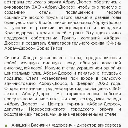
ветераны сельского округа Абрау-Дюрсо обратились к
руководству ЗАО «Абрау-Дюрсо», чтобы оно помогло с
созданием стелы, посвященной героям
социалистического труда. Этого звания в разные годы
были удостоены 9 работников винсовхоза Абрау-Дюрсо
за успехи в развитии виноградарства и виноделия
Краснодарского края и всей страны. Эту идею лично
поддержал собственник Группы компаний «Абрау-
Дюрсо» и создатель благотворительного фонда «Жизнь
Абрау-Дюрсо» Борис Титов.
Силами Фонда установлена стела, представляющая
собой изящную именную арку, обвитую кованной
виноградной лозой. Монумент стал украшением одной из
центральных улиц Абрау-Дюрсо и памятью о трудовых
подвигах. Стела установлена при входе в сельскую
администрацию Абрау-Дюрсо, 6 февраля 2020 года.
Открытие начинает ряд мероприятий, посвященных 150-
летию Абрау-Дюрсо. На торжественном событии
присутствовали местные жители, сотрудники завода
«Абрау-Дюрсо» и Центра туризма «Абрау-Дюрсо»,
депутаты Новороссийского городского округа и
родственники героев, чьи имена увековечены на стеле:
Анашкин Василий Федорович – директор винсовхоза