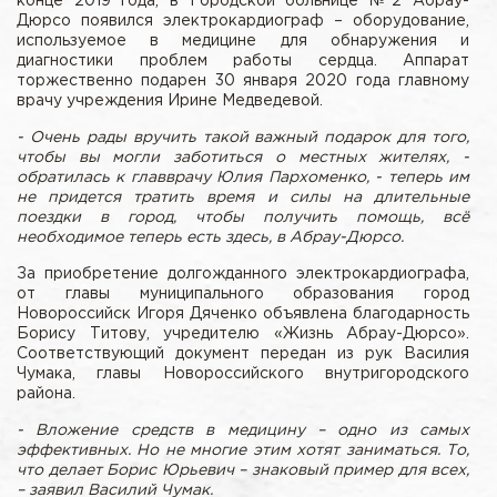
конце 2019 года, в Городской больнице №2 Абрау-
Дюрсо появился электрокардиограф – оборудование,
используемое в медицине для обнаружения и
диагностики проблем работы сердца. Аппарат
торжественно подарен 30 января 2020 года главному
врачу учреждения Ирине Медведевой.
- Очень рады вручить такой важный подарок для того,
чтобы вы могли заботиться о местных жителях, -
обратилась к главврачу Юлия Пархоменко, - теперь им
не придется тратить время и силы на длительные
поездки в город, чтобы получить помощь, всё
необходимое теперь есть здесь, в Абрау-Дюрсо.
За приобретение долгожданного электрокардиографа,
от главы муниципального образования город
Новороссийск Игоря Дяченко объявлена благодарность
Борису Титову, учредителю «Жизнь Абрау-Дюрсо».
Соответствующий документ передан из рук Василия
Чумака, главы Новороссийского внутригородского
района.
- Вложение средств в медицину – одно из самых
эффективных. Но не многие этим хотят заниматься. То,
что делает Борис Юрьевич – знаковый пример для всех,
– заявил Василий Чумак.