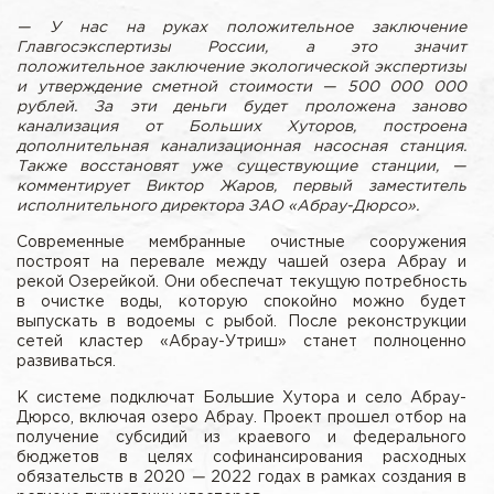
— У нас на руках положительное заключение
Главгосэкспертизы России, а это значит
положительное заключение экологической экспертизы
и утверждение сметной стоимости — 500 000 000
рублей. За эти деньги будет проложена заново
канализация от Больших Хуторов, построена
дополнительная канализационная насосная станция.
Также восстановят уже существующие станции, —
комментирует Виктор Жаров, первый заместитель
исполнительного директора ЗАО «Абрау-Дюрсо».
Современные мембранные очистные сооружения
построят на перевале между чашей озера Абрау и
рекой Озерейкой. Они обеспечат текущую потребность
в очистке воды, которую спокойно можно будет
выпускать в водоемы с рыбой. После реконструкции
сетей кластер «Абрау-Утриш» станет полноценно
развиваться.
К системе подключат Большие Хутора и село Абрау-
Дюрсо, включая озеро Абрау. Проект прошел отбор на
получение субсидий из краевого и федерального
бюджетов в целях софинансирования расходных
обязательств в 2020
—
2022 годах в рамках создания в