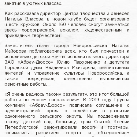
занятия в уютных классах.
Как рассказала директор Центра творчества и ремесел
Наталья Власова, в новом клубе будет организовано
шесть кружков. Около 160 человек смогут заниматься
здесь хореографией, вокалом, художественным и
прикладным творчеством.
Заместитель главы города Новороссийска Наталья
Майорова поблагодарила всех, кто был причастен к
исполнению детской мечты: исполнительного директора
ЗАО «Абрау-Дюрсо» Юлию Пархоменко и депутата
Городской думы Владимира Мхитаряна, инициативных
жителей и управление культуры Новороссийска, а
также подрядчиков, качественно выполнивших
ремонтные работы.
«Я очень радуюсь такому результату, это итог большой
работы по многим направлениям. В 2019 году Группа
компаний «Абрау-Дюрсо» подписала соглашение с
администрацией города о содействии в развитии
одноименного сельского округа. Мы поддерживали
школу, детский сад, больницу, храм Святой Ксении
Петербургской, ремонтировали дороги и тротуары,
занимались развитием спорта и объединением