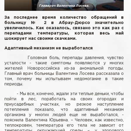
Главврач Валентина Лосева.
За последнее время количество обращений в
больницу № 2 в Абрау-Дюрсо значительно
увеличилось. Как оказалось, связано это как раз с
перепадами температуры, которая весь май
шокирует нас своими скачками.
Адаптивный механизм не выработался
Головная боль, перепады давления, чувство
усталости - такие симптомы появляются у многих
жителей Новороссийска из-за аномальной погоды.
Главный врач больницы Валентина Лосева рассказала о
том, почему мы испытываем недомогание в такие
периоды.
- Мы все, конечно, ждали эти теплые деньки, чтобы
пойти в лес, поработать на своих огородах и
приусадебных участках, но резкое наступление
потепления показало, что адаптивный механизм
организма у многих людей еще не выработался, -
пояснила Валентина Юрьевна. – Человек, как известно,
теплокровен, температура его тела не зависит от
температуры окружающей среды – у здорового