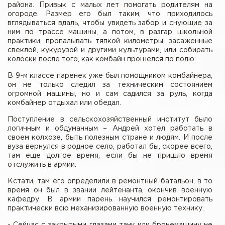
района. Привык с малых лет помогать родителям на
огороде. Размер его был таким, что приходилось
вглядываться вдаль, чтобы увидеть забор и снующие за
ним по трассе машины, а потом, в разгар школьной
практики, пропалывать тяпкой километры, засаженные
свеклой, кукурузой и другими культурами, или собирать
колоски после того, как комбайн прошелся по полю.
В 9-м классе паренек уже был помощником комбайнера,
он не только следил за техническим состоянием
огромной машины, но и сам садился за руль, когда
комбайнер отдыхал или обедал.
Поступление в сельскохозяйственный институт было
логичным и обдуманным – Андрей хотел работать в
своем колхозе, быть полезным стране и людям. И после
вуза вернулся в родное село, работал бы, скорее всего,
там еще долгое время, если бы не пришло время
отслужить в армии.
Кстати, там его определили в ремонтный батальон, в то
время он был в звании лейтенанта, окончив военную
кафедру. В армии парень научился ремонтировать
практически всю механизированную военную технику.
- Сейчас с закрытыми глазами танк или бронемашину не