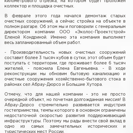
километрового отрезка, на котором будет проложен
коллектор и площадка очистных.
В феврале этого года начался демонтаж старых
очистных сооружений, а сейчас стройка на объекте в
полном разгаре. Об этом мы и поговорили с генеральным
директором компании ООО «Эколос-Проектстрой»
Еленой Кондриной. Именно эта компания выполняет
весь запланированный объем работ.
- Производительность новых очистных сооружений
составит более 3 тысяч кубов в сутки, этот объем будет
поступать с территории, где проживает более 6 тысяч
жителей, - пояснила Елена Евгеньевна. - В ходе
реконструкции мы обновим бытовую канализацию и
очистные сооружения хозяйственно-бытового стока в
районах сел Абрау-Дюрсо и Большие Хутора.
Отмечу, что для нашей компании - это не просто
очередной объект, но почетная долгожданная миссия! В
Абрау-Дюрсо стремительно развивается индустрия
гостеприимства, темпы которого в основном ограничены
недостаточной скоростью развития поддерживающий
инфраструктуры. Поэтому мы рады внести свой вклад в
одно из самых замечательных исторических и
туристических мест России.