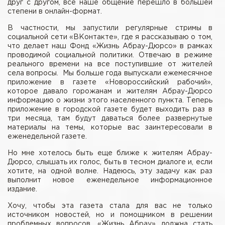
друг с другом, все наше общение перешло в большей
степени в онлайн-формат.
В частности, мы запустили регулярные стримы в
социальной сети «ВКонтакте», где я рассказываю о том,
что делает наш Фонд «Жизнь Абрау-Дюрсо» в рамках
проводимой социальной политики. Отвечаю в режиме
реального времени на все поступившие от жителей
села вопросы. Мы больше года выпускали ежемесячное
приложение в газете «Новороссийский рабочий»,
которое давало горожанам и жителям Абрау-Дюрсо
информацию о жизни этого населенного пункта. Теперь
приложение в городской газете будет выходить раз в
три месяца, там будут даваться более развернутые
материалы на темы, которые вас заинтересовали в
еженедельной газете.
Но мне хотелось быть еще ближе к жителям Абрау-
Дюрсо, слышать их голос, быть в тесном диалоге и, если
хотите, на одной волне. Надеюсь, эту задачу как раз
выполнит новое еженедельное информационное
издание.
Хочу, чтобы эта газета стала для вас не только
источником новостей, но и помощником в решении
проблемных вопросов. «Жизнь Абрау» должна стать