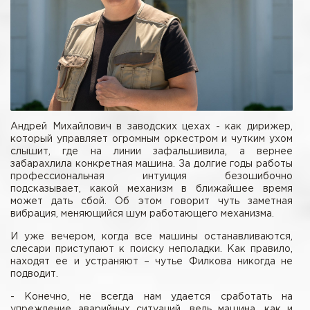
Андрей Михайлович в заводских цехах - как дирижер,
который управляет огромным оркестром и чутким ухом
слышит, где на линии зафальшивила, а вернее
забарахлила конкретная машина. За долгие годы работы
профессиональная интуиция безошибочно
подсказывает, какой механизм в ближайшее время
может дать сбой. Об этом говорит чуть заметная
вибрация, меняющийся шум работающего механизма.
И уже вечером, когда все машины останавливаются,
слесари приступают к поиску неполадки. Как правило,
находят ее и устраняют – чутье Филкова никогда не
подводит.
- Конечно, не всегда нам удается сработать на
упреждение аварийных ситуаций, ведь машина, как и