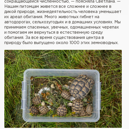
сокращающейся численностью, — поясняла Светлана. —
Нашим питомцам живется все сложнее и сложнее в
дикой природе, жизнедеятельность человека уменьшает
их ареал обитания. Много животных гибнет на
автодорогах, сельхозугодьях и в домашних условиях. Мы
принимаем спасенных, увечных, одомашненных черепах
и помогаем им вернуться в естественную среду
обитания. За все время существования центра в
природу было выпущено около 1000 этих земноводных.