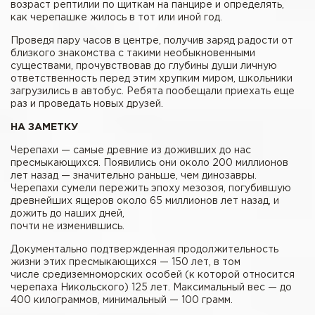
возраст рептилии по щиткам на панцире и определять,
как черепашке жилось в тот или иной год.
Проведя пару часов в центре, получив заряд радости от
близкого знакомства с такими необыкновенными
существами, прочувствовав до глубины души личную
ответственность перед этим хрупким миром, школьники
загрузились в автобус. Ребята пообещали приехать еще
раз и проведать новых друзей.
НА ЗАМЕТКУ
Черепахи — самые древние из доживших до нас
пресмыкающихся. Появились они около 200 миллионов
лет назад — значительно раньше, чем динозавры.
Черепахи сумели пережить эпоху мезозоя, погубившую
древнейших ящеров около 65 миллионов лет назад, и
дожить до наших дней,
почти не изменившись.
Документально подтвержденная продолжительность
жизни этих пресмыкающихся — 150 лет, в том
числе средиземноморских особей (к которой относится
черепаха Никольского) 125 лет. Максимальный вес — до
400 килограммов, минимальный — 100 грамм.