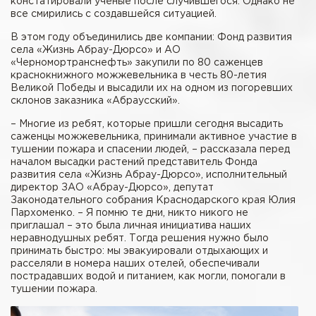
констатировали ученые после случившегося. Однако не
все смирились с создавшейся ситуацией.
В этом году объединились две компании: Фонд развития
села «Жизнь Абрау-Дюрсо» и АО
«Черномортранснефть» закупили по 80 саженцев
краснокнижного можжевельника в честь 80-летия
Великой Победы и высадили их на одном из погоревших
склонов заказника «Абраусский».
– Многие из ребят, которые пришли сегодня высадить
саженцы можжевельника, принимали активное участие в
тушении пожара и спасении людей, – рассказала перед
началом высадки растений представитель Фонда
развития села «Жизнь Абрау-Дюрсо», исполнительный
директор ЗАО «Абрау-Дюрсо», депутат
Законодательного собрания Краснодарского края Юлия
Пархоменко. – Я помню те дни, никто никого не
приглашал – это была личная инициатива наших
неравнодушных ребят. Тогда решения нужно было
принимать быстро: мы эвакуировали отдыхающих и
расселяли в номера наших отелей, обеспечивали
пострадавших водой и питанием, как могли, помогали в
тушении пожара.