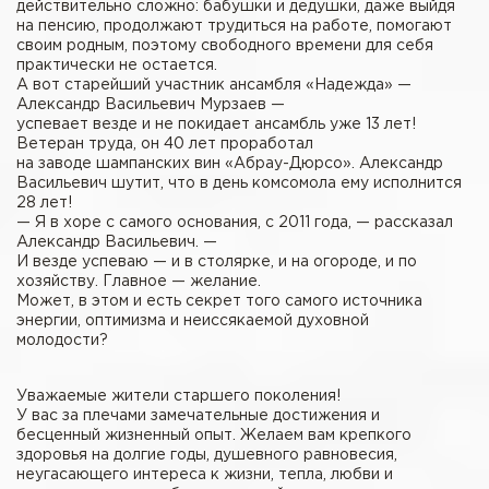
действительно сложно: бабушки и дедушки, даже выйдя
на пенсию, продолжают трудиться на работе, помогают
своим родным, поэтому свободного времени для себя
практически не остается.
А вот старейший участник ансамбля «Надежда» —
Александр Васильевич Мурзаев —
успевает везде и не покидает ансамбль уже 13 лет!
Ветеран труда, он 40 лет проработал
на заводе шампанских вин «Абрау-Дюрсо». Александр
Васильевич шутит, что в день комсомола ему исполнится
28 лет!
— Я в хоре с самого основания, с 2011 года, — рассказал
Александр Васильевич. —
И везде успеваю — и в столярке, и на огороде, и по
хозяйству. Главное — желание.
Может, в этом и есть секрет того самого источника
энергии, оптимизма и неиссякаемой духовной
молодости?
Уважаемые жители старшего поколения!
У вас за плечами замечательные достижения и
бесценный жизненный опыт. Желаем вам крепкого
здоровья на долгие годы, душевного равновесия,
неугасающего интереса к жизни, тепла, любви и