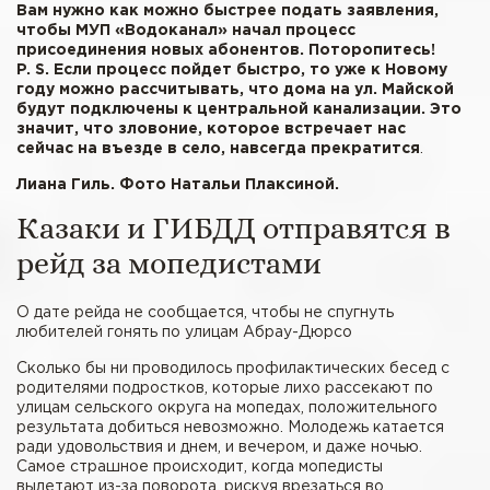
Вам нужно как можно быстрее подать заявления,
чтобы МУП «Водоканал» начал процесс
присоединения новых абонентов. Поторопитесь!
P. S. Если процесс пойдет быстро, то уже к Новому
году можно рассчитывать, что дома на ул. Майской
будут подключены к центральной канализации. Это
значит, что зловоние, которое встречает нас
сейчас на въезде в село, навсегда прекратится
.
Лиана Гиль. Фото Натальи Плаксиной.
Казаки и ГИБДД отправятся в
рейд за мопедистами
О дате рейда не сообщается, чтобы не спугнуть
любителей гонять по улицам Абрау-Дюрсо
Сколько бы ни проводилось профилактических бесед с
родителями подростков, которые лихо рассекают по
улицам сельского округа на мопедах, положительного
результата добиться невозможно. Молодежь катается
ради удовольствия и днем, и вечером, и даже ночью.
Самое страшное происходит, когда мопедисты
вылетают из-за поворота, рискуя врезаться во