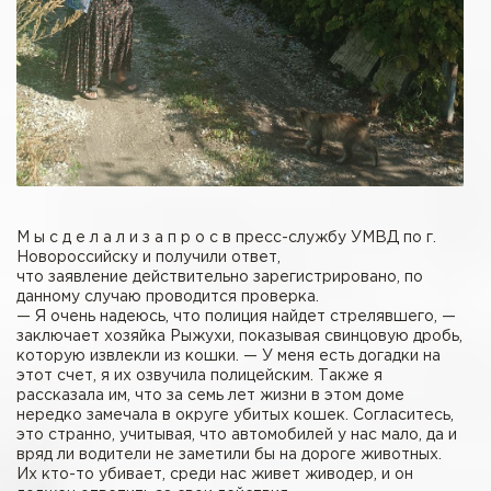
М ы с д е л а л и з а п р о с в пресс-службу УМВД по г.
Новороссийску и получили ответ,
что заявление действительно зарегистрировано, по
данному случаю проводится проверка.
— Я очень надеюсь, что полиция найдет стрелявшего, —
заключает хозяйка Рыжухи, показывая свинцовую дробь,
которую извлекли из кошки. — У меня есть догадки на
этот счет, я их озвучила полицейским. Также я
рассказала им, что за семь лет жизни в этом доме
нередко замечала в округе убитых кошек. Согласитесь,
это странно, учитывая, что автомобилей у нас мало, да и
вряд ли водители не заметили бы на дороге животных.
Их кто-то убивает, среди нас живет живодер, и он