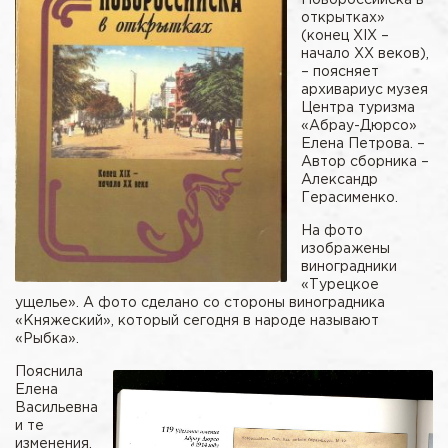
открытках»
(конец ХIХ –
начало ХХ веков),
– поясняет
архивариус музея
Центра туризма
«Абрау-Дюрсо»
Елена Петрова. –
Автор сборника –
Александр
Герасименко.
На фото
изображены
виноградники
«Турецкое
ущелье». А фото сделано со стороны виноградника
«Княжеский», который сегодня в народе называют
«Рыбка».
Пояснила
Елена
Васильевна
и те
изменения,