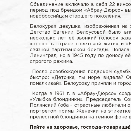
Объединение включало в себя 22 винсов
период под брендом «Абрау-Дюрсо» вып
новороссийцам старшего поколения.
Белокурая девушка, изображённая на 
Детство Евгении Белоусовой было впо
несколько лет её звонкий голосок зазв
хорошо в стране советской жить» и «
связной партизанской бригады. Попала
Ленинград, но в 1945 году по доносу е
строгого режима.
После освобождения подарком судьбы 
быстро: «Деточка, ты море видела? 
помалкивай». Белоусову приняли и город
Когда в 1961 г. в «Абрау-Дюрсо» созд
«Улыбка блондинки». Председатель Со
Полянский (оба – страстные любители о
портретом примы Женечки на этикетке
прелестной блондинки на тёмном фоне в
Пейте на здоровье, господа-товарищи!