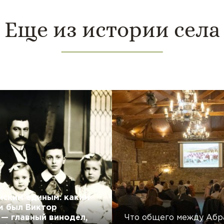
Еще из истории села
 шампанским
иным: каким…
нским единым: каким
м был Виктор
 — главный винодел,
Что общего между Абр