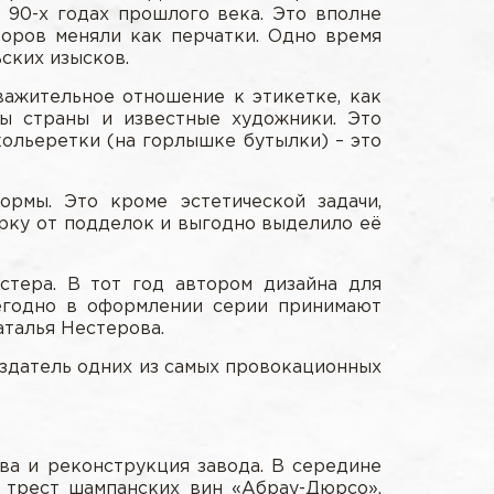
 90-х годах прошлого века. Это вполне
торов меняли как перчатки. Одно время
ских изысков.
важительное отношение к этикетке, как
ы страны и известные художники. Это
кольеретки (на горлышке бутылки) – это
ормы. Это кроме эстетической задачи,
арку от подделок и выгодно выделило её
тера. В тот год автором дизайна для
егодно в оформлении серии принимают
аталья Нестерова.
оздатель одних из самых провокационных
ва и реконструкция завода. В середине
 трест шампанских вин «Абрау-Дюрсо».