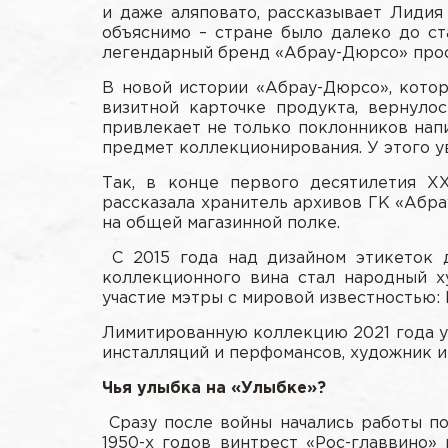
и даже аляповато, рассказывает Лидия
объяснимо – стране было далеко до ст
легендарный бренд «Абрау-Дюрсо» прост
В новой истории «Абрау-Дюрсо», котор
визитной карточке продукта, вернул
привлекает не только поклонников напи
предмет коллекционирования. У этого у
Так, в конце первого десятилетия XX
рассказала хранитель архивов ГК «Абра
на общей магазинной полке.
С 2015 года над дизайном этикеток 
коллекционного вина стал народный 
участие мэтры с мировой известностью:
Лимитированную коллекцию 2021 года ук
инсталляций и перфомансов, художник и
Чья улыбка на «Улыбке»?
Сразу после войны начались работы по
1950-х годов винтрест «Рос-главвино