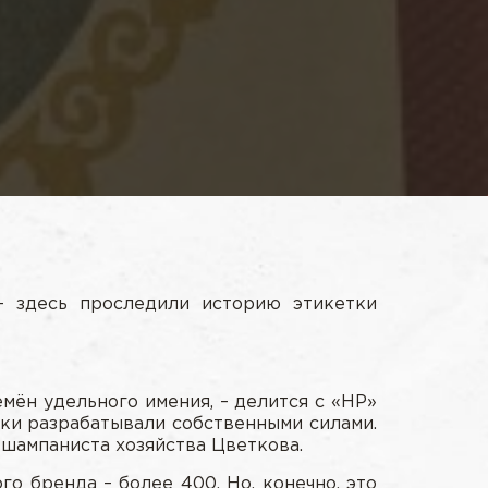
– здесь проследили историю этикетки
мён удельного имения, – делится с «НР»
лки разрабатывали собственными силами.
 шампаниста хозяйства Цветкова.
о бренда – более 400. Но, конечно, это