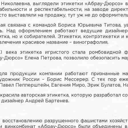
 Николаевна, выглядели этикетки «Абрау-Дюрсо» в
абильности и респектабельности, на заводе дирек
о выставляли на продажу, тут уж не до оформитель
ая связана с командой Бориса Юрьевича Титова, у
ось. Над оформлением работают ведущие дизайнер
тка, но и собирателей. Этикетки, контрэтикетки и 
влечения красивое название – винографолия.
I века этикетка игристого стала ромбовидной ф
у-Дюрсо» Елена Петрова, позволило обезопасить м
для продукции компании работают признанные мас
художник России – Борис Мессерер. С тех пор еж
 Павел Пепперштейн, Евгения Миро, Эрик Булатов, Н
расила авторская этикетка, которую разработал с
 дизайнер Андрей Бартенев.
 восстановлению разрушенного фашистами хозяйст
» и винкомбинат «Абрау-Дюрсо» были объединены в