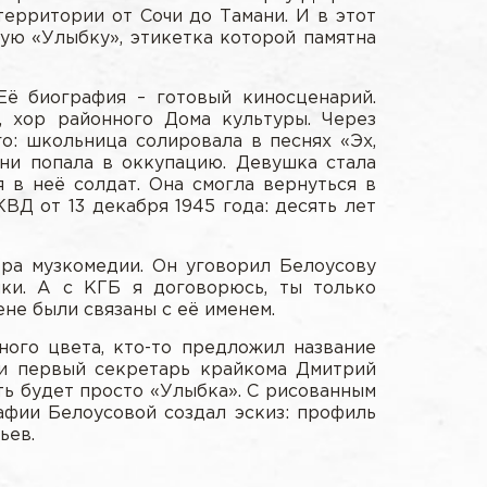
территории от Сочи до Тамани. И в этот
ую «Улыбку», этикетка которой памятна
Её биография – готовый киносценарий.
, хор районного Дома культуры. Через
го: школьница солировала в песнях «Эх,
ни попала в оккупацию. Девушка стала
 в неё солдат. Она смогла вернуться в
ВД от 13 декабря 1945 года: десять лет
ра музкомедии. Он уговорил Белоусову
ки. А с КГБ я договорюсь, ты только
цене были связаны с её именем.
ного цвета, кто-то предложил название
 и первый секретарь крайкома Дмитрий
ть будет просто «Улыбка». С рисованным
фии Белоусовой создал эскиз: профиль
ьев.