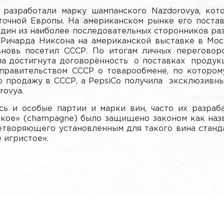
 разработали марку шампанского Nazdorovya, кото
точной Европы. На американском рынке его поста
дин из наиболее последовательных сторонников ра
Ричарда Никсона на американской выставке в Мос
вновь посетил СССР. По итогам личных перегово
а достигнута договорённость о поставках продук
равительством СССР о товарообмене, по которому
ю продажу в СССР, а PepsiCo получила эксклюзивн
rovya.
сь и особые партии и марки вин, часто их разра
ское» (champagne) было защищено законом как назв
творяющего установленным для такого вина станд
 игристое».