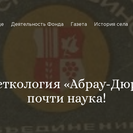
де
Деятельность Фонда
Газета
История села
еткология «Абрау-Дюр
почти наука!