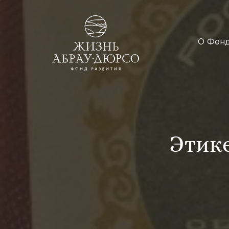
О Фон
Этик