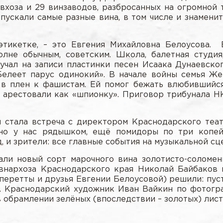
хоза и 29 винзаводов, разбросанных на огромной 
ускали самые разные вина, в том числе и знаменит
этикетке, – это Евгения Михайловна Белоусова. 
лне обычным, советским. Школа, балетная студия
учал на записи пластинки песен Исаака Дунаевско
Белеет парус одинокий». В начале войны семья Же
 в плен к фашистам. Ей помог бежать влюбившийся
ё арестовали как «шпионку». Приговор трибунала НК
стала встреча с директором Краснодарского теат
Оно у нас рядышком, ещё помидоры по три копей
, и зрители: все главные события на музыкальной с
али новый сорт марочного вина золотисто-соломен
внархоза Краснодарского края Николай Байбаков
перетты и друзья Евгении Белоусовой) решили: пус
. Краснодарский художник Иван Вайкин по фотогра
 обрамлении зелёных (впоследствии – золотых) лист