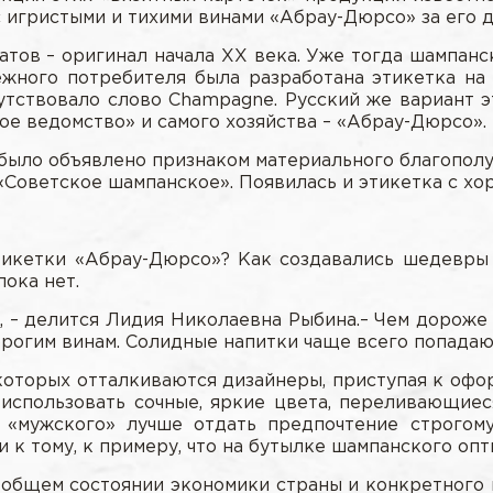
с игристыми и тихими винами «Абрау-Дюрсо» за его 
атов – оригинал начала ХХ века. Уже тогда шампан
ного потребителя была разработана этикетка на 
утствовало слово Champagne. Русский же вариант 
ое ведомство» и самого хозяйства – «Абрау-Дюрсо».
было объявлено признаком материального благополу
 «Советское шампанское». Появилась и этикетка с х
икетки «Абрау-Дюрсо»? Как создавались шедевры в
пока нет.
 – делится Лидия Николаевна Рыбина.– Чем дороже 
рогим винам. Солидные напитки чаще всего попадаю
 которых отталкиваются дизайнеры, приступая к офор
 использовать сочные, яркие цвета, переливающие
 «мужского» лучше отдать предпочтение строгому
к тому, к примеру, что на бутылке шампанского опт
 общем состоянии экономики страны и конкретного