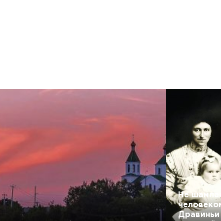
Не
ед
Не шампа
человеко
Дравиньи