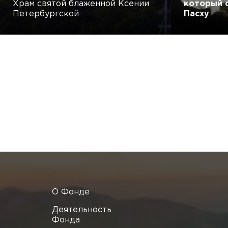
Храм святой блаженной Ксении
который 
Петербургской
Пасху
О Фонде
Деятельность
Фонда