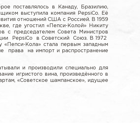
рое поставлялось в Канаду, Бразилию,
вщиком выступила компания PepsiCo. Её
звития отношений США с Россией. В 1959
кве, где угостил «Пепси-Колой» Никиту
ров с председателем Совета Министров
ции PepsiCo в Советский Союз. В 1972
 «Пепси-Кола» стала первым западным
ые права на импорт и распространение
батывали и производили специально для
ание игристого вина, произведённого в
артам, «Советское шампанское», идущее