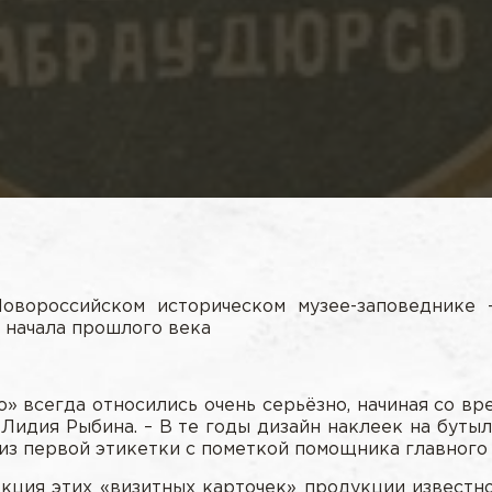
овороссийском историческом музее-заповеднике 
 начала прошлого века
 всегда относились очень серьёзно, начиная со вре
Лидия Рыбина. – В те годы дизайн наклеек на буты
киз первой этикетки с пометкой помощника главного
ция этих «визитных карточек» продукции известног