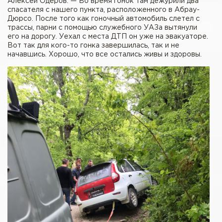
Алексей Одеров. — Во время гонок там дежурили два
спасателя с нашего пункта, расположенного в Абрау-
Дюрсо. После того как гоночный автомобиль слетел с
трассы, парни с помощью служебного УАЗа вытянули
его на дорогу. Уехал с места ДТП он уже на эвакуаторе.
Вот так для кого-то гонка завершилась, так и не
начавшись. Хорошо, что все остались живы и здоровы.