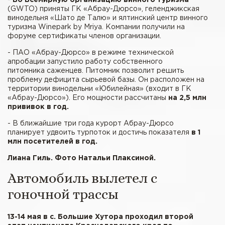
-
Во Всемирную организацию винного туризма
(GWTO) приняты ГК «Абрау-Дюрсо», геленджикская
винодельня «Шато де Талю» и ялтинский центр винного
туризма Winepark by Mriya. Компании получили на
форуме сертификаты членов организации.
- ПАО «Абрау-Дюрсо» в режиме технической
апробации запустило работу собственного
питомника саженцев. Питомник позволит решить
проблему дефицита сырьевой базы. Он расположен на
территории винодельни «Юбилейная» (входит в ГК
«Абрау-Дюрсо»). Его мощности рассчитаны
на 2,5 млн
прививок в год.
- В ближайшие три года курорт Абрау-Дюрсо
планирует удвоить турпоток и достичь показателя
в 1
млн посетителей в год.
Лиана Гиль. Фото Натальи Плаксиной.
Автомобиль вылетел с
гоночной трассы
13-14 мая в с. Большие Хутора проходил второй