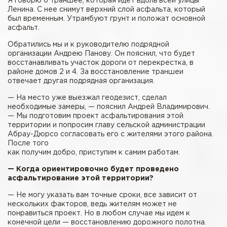
Я говорю о траншее, которая идет вдоль всей улицы
Ленина. С нее снимут верхний слой асфальта, который
был временным. Утрамбуют грунт и положат основной
асфальт.
Обратились мы и к руководителю подрядной
организации Андрею Панову. Он пояснил, что будет
восстанавливать участок дороги от перекрестка, в
районе домов 2 и 4. За восстановление траншеи
отвечает другая подрядная организация.
— На место уже выезжал геодезист, сделал
необходимые замеры, — пояснил Андрей Владимирович.
— Мы подготовим проект асфальтирования этой
территории и попросим главу сельской администрации
Абрау-Дюрсо согласовать его с жителями этого района.
После того
как получим добро, приступим к самим работам.
— Когда ориентировочно будет проведено
асфальтирование этой территории?
— Не могу указать вам точные сроки, все зависит от
нескольких факторов, ведь жителям может не
понравиться проект. Но в любом случае мы идем к
конечной цели — восстановлению дорожного полотна.