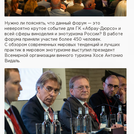
Нужно ли пояснять, что данный форум — это
невероятно крутое событие для ГК «Абрау-Дюрсо» и
всей сферы виноделия и энотуризма России? В работе
форума приняли участие более 450 человек.
С обзором современных мировых тенденций и лучших
практик в мировом энотуризме выступил президент
Всемирной организации винного туризма Хосе Антонио
Видаль.