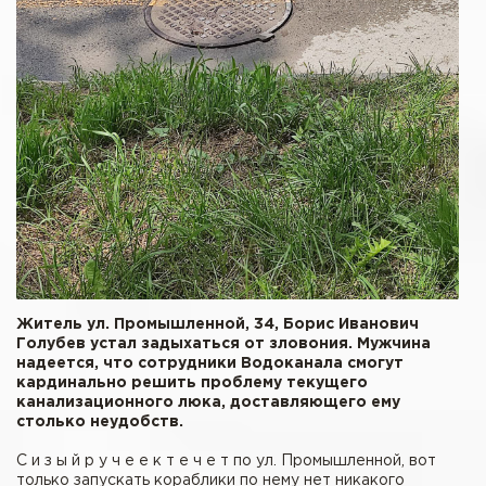
Житель ул. Промышленной, 34, Борис Иванович
Голубев устал задыхаться от зловония. Мужчина
надеется, что сотрудники Водоканала смогут
кардинально решить проблему текущего
канализационного люка, доставляющего ему
столько неудобств.
С и з ы й р у ч е е к т е ч е т по ул. Промышленной, вот
только запускать кораблики по нему нет никакого