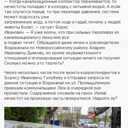
— Когда канализационный коллектор переливается, то
нечистоты попадают в колодец с питьевой водой. А если
там случится порыв, то при перепаде давления, система
может подсосать уже
загрязненную воду, а потом ходи и гадай, почему у людей
животы болят, — сетует Борис
Иванович. — Я уже молчу, что при сильных переливах из
канализационного люка мне все
в подвал течет. Обращался даже лично к руководителю
Водоканала по Новороссийскому району Андрею
Ивановичу Дьякову, но кроме неуважительного
отношения и игнорирования ситуации ничего не получил.
Сколько можно это терпеть?
Через несколько часов после визита корреспондентов к
Борису Ивановичу Голубеву и отправки запроса по
данной ситуации в Водоканал на ул. Промышленную
приехали коммунальщики. Люк в очередной раз
прочистили. Содержимое сложили на газон. Излив
нечистот на проезжую часть прекратился. Надолго ли?