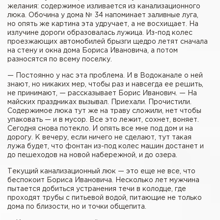
желания: содержимое изливается из канализационного
люка. Обочина у дома № 34 напоминает заливные луга,
но опять же картина эта удручает, а не восхищает. На
излучине дороги образовалась лужица. Из-под колес
проезжающих автомобилей брызги щедро летят сначала
на стену и окна дома Бориса Ивановича, а потом
разносятся по всему поселку.
— Постоянно у нас эта проблема. И в Водоканале о ней
знают, но никаких мер, чтобы раз и навсегда ее решить,
не принимают, — рассказывает Борис Иванович. — На
майских праздниках вызывал. Приехали. Прочистили.
Содержимое люка тут же на траву сложили, нет чтобы
упаковать — и в мусор. Все это лежит, сохнет, воняет.
Сегодня снова потекло. И опять все мне под дом и на
дорогу. К вечеру, если ничего не сделают, тут такая
лужа будет, что фонтан из-под колес машин достанет и
до пешеходов на новой набережной, и до озера.
Текущий канализационный люк — это еще не все, что
беспокоит Бориса Ивановича. Несколько лет мужчина
пытается добиться устранения течи в колодце, где
проходят трубы с питьевой водой, питающие не только
дома по близости, но и точки общепита.