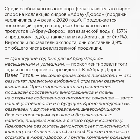
Среди слабоалкогольного портфеля значительно вырос
спрос на коллекцию сидров «Абрау-Дюрсо» (продажи
увеличились в 4 раза к 2020 году). Продолжается
восходящий тренд в продажах безалкогольных
продуктов «Абрау-Дюрсо»: артезианской воды (+157%
к прошлому году), а также напитка Abrau Junior (+71%).
Выросли и показатели экспорта, они составили 3,9%
от общего числа реализованной продукции.
— Прошедший год был для «Абрау-Дюрсо»
насыщенным и успешным,
— прокомментировал итоги
года и новые проекты президент ГК «Абрау-Дюрсо»
Павел Титов. —
Высокие финансовые показатели — это
результат правильно выбранной стратегии развития
компании. Ориентированность на расширение
площадей собственных виноградников и планы
на открытие собственного питомника саженцев — залог
нашей устойчивости и в будущем. Кроме виноделия мы
развиваем и другие направления, диверсифицируя
бизнес: производим крепкие и безалкогольные
напитки, пищевые масла, а с этого года и косметику.
Прекрасные результаты демонстрирует туристический
кластер, все больше гостей со всей России приезжают
отдыхать в Абрау-Дюрсо. У Группы компаний большие