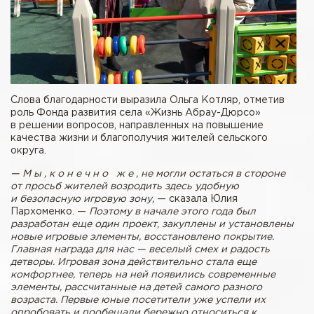
Слова благодарности выразила Ольга Котляр, отметив
роль Фонда развития села «Жизнь Абрау-Дюрсо»
в решении вопросов, направленных на повышение
качества жизни и благополучия жителей сельского
округа.
— М ы , к о н е ч н о ж е , не могли остаться в стороне
от просьб жителей возродить здесь удобную
и безопасную игровую зону,
— сказала Юлия
Пархоменко. —
Поэтому в начале этого года был
разработан еще один проект, закуплены и установлены
новые игровые элементы, восстановлено покрытие.
Главная награда для нас — веселый смех и радость
детворы. Игровая зона действительно стала еще
комфортнее, теперь на ней появились современные
элементы, рассчитанные на детей самого разного
возраста. Первые юные посетители уже успели их
опробовать и пообещали бережно относиться к