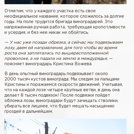
Отметим, что у каждого участка есть свое
неофициальное название, которое сложилось за долгие
годы. На поле трудится бригада виноградарей. Это
напряженная ручная работа, требующая кропотливости
и усердия, и без нее никак не обойтись.
— У нас уже позади обрезка, а сейчас мы подвязываем
лозу, даем ей направление, для того чтобы во время
роста она заплеталась по вышерасположенной
проволоке, а не падала на землю в междурядья,
—
поясняет виноградарь Кристина Вожева.
В день опытный виноградарь подвязывает около
2000 тысяч кустов винограда. Мы следим за пальцами
Кристины и поражаемся скорости движений. Учитывая,
что на каждой лозе четыре крупные ветви, в день она
делает 8 тысяч подвязок! После подвязки пойдет
обломка лозы, виноградари будут зачищать стволики,
убирать все лишнее, что будет мешать насыщению
гроздей в дальнейшем.