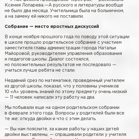
Ксения Лопарева.—А русского и литературы вообще
не было два месяца. Учительница была на больничном,
а на замену ей никого не поставили.
Собрание — место яростных дискуссий
В конце ноября прошлого года по поводу этой ситуации
в школе прошло родительское собрание с участием
заместителя главы администрации города Натальи
Майоровой, руководителем управления образования
и педагогов школы. Диалог состоялся,
но положительных результатов не последовало —
учиться лучше ребята не стали.
Недавний срез по математике, проведенный учителем
из другой школы, показал, что у половины учеников
10 «А» уровень знаний по этому предмету очень низкий
— 11 человек написали эту работу на два.
Мы побывали еще на одном родительском собрании
в феврале этого года. Вопросы у родителей были все
те же: откуда двойки и что с этим делать.
— Вы нам поясните, за какие работы у наших детей
двойки выставлены, — спрашивали родители у учителя