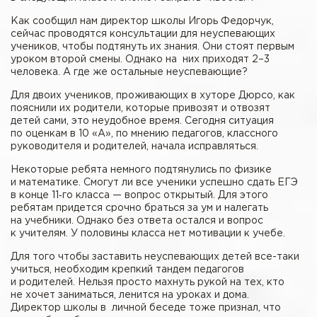
Как сообщил нам директор школы Игорь Федорчук,
сейчас проводятся консультации для неуспевающих
учеников, чтобы подтянуть их знания. Они стоят первым
уроком второй смены. Однако на них приходят 2–3
человека. А где же остальные неуспевающие?
Для двоих учеников, проживающих в хуторе Дюрсо, как
пояснили их родители, которые привозят и отвозят
детей сами, это неудобное время. Сегодня ситуация
по оценкам в 10 «А», по мнению педагогов, классного
руководителя и родителей, начала исправляться.
Некоторые ребята немного подтянулись по физике
и математике. Смогут ли все ученики успешно сдать ЕГЭ
в конце 11‑го класса — вопрос открытый. Для этого
ребятам придется срочно браться за ум и налегать
на учебники. Однако без ответа остался и вопрос
к учителям. У половины класса нет мотивации к учебе.
Для того чтобы заставить неуспевающих детей все-таки
учиться, необходим крепкий тандем педагогов
и родителей. Нельзя просто махнуть рукой на тех, кто
не хочет заниматься, ленится на уроках и дома.
Директор школы в личной беседе тоже признал, что