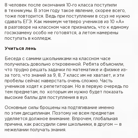
8 человек после окончания 10‑го класса поступили
в техникумы. В этом году такое явление, скорее всего,
тоже повторится. Ведь при поступлении в ссуз не нужно
сдавать ЕГЭ. Как минимум четверо учеников из 10 «А»
в разговоре на классном часе признались, что к единому
госэкзамену особо не готовятся, а летом намерены
поступать в колледж.
Учиться лень
Беседа с самими школьниками на классном часе
получилась довольно откровенной. Ребята объяснили,
что трудно решать задачки по математике и физике из-
за того, что знаний за 9, 8, 7 класс им не хватает, и эти
пробелы сейчас наверстать очень сложно. Часть
учеников ходят к репетиторам. Но в первую очередь по
тем предметам, по которым им нужно будет показать
высокие баллы для поступления в вуз.
Основные силы брошены на подтягивание именно
по этим дисциплинам. Поэтому не всем предметам
уделяется должное внимание. Впрочем, глобальная
причина, как рассудили сами школьники, в другом — в
нежелании получать знания.