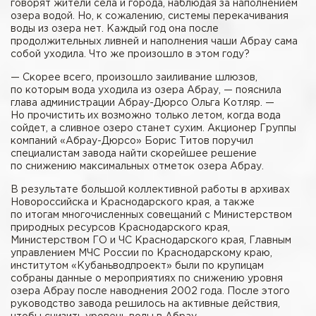
говорят жители села и города, наблюдая за наполнением
озера водой. Но, к сожалению, системы перекачивания
воды из озера нет. Каждый год она после
продолжительных ливней и наполнения чаши Абрау сама
собой уходила. Что же произошло в этом году?
— Скорее всего, произошло заиливание шлюзов,
по которым вода уходила из озера Абрау, — пояснила
глава администрации Абрау-Дюрсо Ольга Котляр. —
Но прочистить их возможно только летом, когда вода
сойдет, а сливное озеро станет сухим. Акционер Группы
компаний «Абрау-Дюрсо» Борис Титов поручил
специалистам завода найти скорейшее решение
по снижению максимальных отметок озера Абрау.
В результате большой коллективной работы в архивах
Новороссийска и Краснодарского края, а также
по итогам многочисленных совещаний с Министерством
природных ресурсов Краснодарского края,
Министерством ГО и ЧС Краснодарского края, Главным
управлением МЧС России по Краснодарскому краю,
институтом «Кубаньводпроект» были по крупицам
собраны данные о мероприятиях по снижению уровня
озера Абрау после наводнения 2002 года. После этого
руководство завода решилось на активные действия,