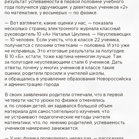
результат успеваемости в первой половине учебного
года получился удручающим: у девятерых учеников «2»
по математике, у восьмерых — по физике.
— Вот взгляните, какие оценки у нас, — показала
несколько страниц электронного журнала классный
руководитель 10 «А» Наталья Циулина. — Неуспевающих
— 10 человек. Если учесть, что в классе 22 ученика,
получается с плохими отметками — половина. И это уже
не исправишь. Это итоговые результаты за полугодие.
В 10 «Б», кстати, тоже картина немногим лучше. Там
за полугодие неуспевающими стали 6 учеников. Дать
ответы, почему у многих учеников в классе такие
оценки, родители просили и учителей школы,
и обращались в управление образования Новороссийска
и администрацию города.
В своих заявлениях родители отмечали, что в первой
четверти часто уроки по физике отменялись
и, по словам детей, им задавался большой объем
материала для самостоятельного изучения, что
не устраивают педагогические методы учителя
математики, что, по мнению родителей, успеваемость
учеников намеренно занижается.
— У нас физика проводилась через раз, — рассказала