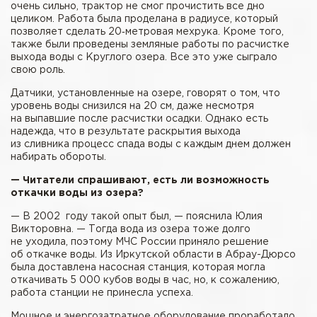
очень сильно, трактор не смог прочистить все дно
целиком. Работа была проделана в радиусе, который
позволяет сделать 20‑метровая мехрука. Кроме того,
также были проведены земляные работы по расчистке
выхода воды с Круглого озера. Все это уже сыграло
свою роль.
Датчики, установленные на озере, говорят о том, что
уровень воды снизился на 20 см, даже несмотря
на выпавшие после расчистки осадки. Однако есть
надежда, что в результате раскрытия выхода
из сливника процесс спада воды с каждым днем должен
набирать обороты.
— Читатели спрашивают, есть ли возможность
откачки воды из озера?
— В 2002 году такой опыт был, — пояснила Юлия
Викторовна. — Тогда вода из озера тоже долго
не уходила, поэтому МЧС России приняло решение
об откачке воды. Из Иркутской области в Абрау-Дюрсо
была доставлена насосная станция, которая могла
откачивать 5 000 кубов воды в час, но, к сожалению,
работа станции не принесла успеха.
Мощное и энергозатратное оборудование проработало