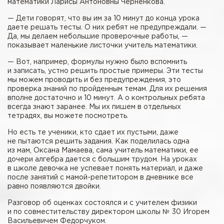
математики Ларисы Антоновны Черненкова.
— Дети говорят, что вы им за 10 минут до конца урока
даете решать тесты. О них ребят не предупреждали. —
Да, мы делаем небольшие проверочные работы, —
показывает маленькие листочки учитель математики.
— Вот, например, формулы нужно было вспомнить
и записать, устно решить простые примеры. Эти тесты
мы можем проводить и без предупреждения, это
проверка знаний по пройденным темам. Для их решения
вполне достаточно и 10 минут. А о контрольных ребята
всегда знают заранее. Мы их пишем в отдельных
тетрадях, вы можете посмотреть.
Но есть те ученики, кто сдает их пустыми, даже
не пытаются решить задания. Как поделилась одна
из мам, Оксана Мамаева, сама учитель математики, ее
дочери алгебра дается с большим трудом. На уроках
в школе девочка не успевает понять материал, и даже
после занятий с мамой-репетитором в дневнике все
равно появляются двойки.
Разговор об оценках состоялся и с учителем физики
и по совместительству директором школы № 30 Игорем
Васильевичем Федорчуком.