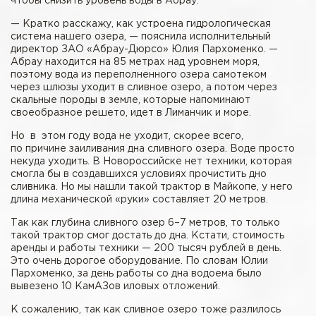
чтобы снизить уровень воды в Абрау.
— Кратко расскажу, как устроена гидрологическая
система нашего озера, — пояснила исполнительный
директор ЗАО «Абрау-Дюрсо» Юлия Пархоменко. —
Абрау находится на 85 метрах над уровнем моря,
поэтому вода из переполненного озера самотеком
через шлюзы уходит в сливное озеро, а потом через
скальные породы в земле, которые напоминают
своеобразное решето, идет в Лиманчик и море.
Но в этом году вода не уходит, скорее всего,
по причине заиливания дна сливного озера. Воде просто
некуда уходить. В Новороссийске нет техники, которая
смогла бы в создавшихся условиях прочистить дно
сливника. Но мы нашли такой трактор в Майкопе, у него
длина механической «руки» составляет 20 метров.
Так как глубина сливного озер 6–7 метров, то только
такой трактор смог достать до дна. Кстати, стоимость
аренды и работы техники — 200 тысяч рублей в день.
Это очень дорогое оборудование. По словам Юлии
Пархоменко, за день работы со дна водоема было
вывезено 10 КамАЗов иловых отложений.
К сожалению, так как сливное озеро тоже разлилось