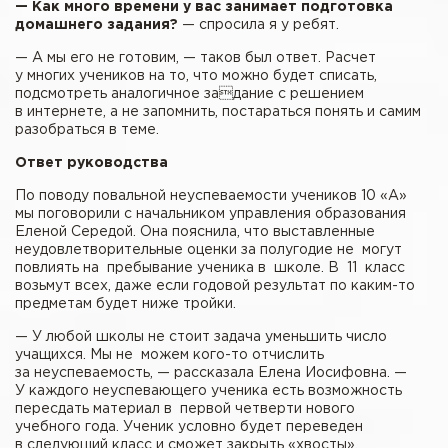
— Как много времени у вас занимает подготовка
домашнего задания?
— спросила я у ребят.
— А мы его не готовим, — таков был ответ. Расчет
у многих учеников на то, что можно будет списать,
подсмотреть аналогичное задание с решением
в интернете, а не запомнить, постараться понять и самим
разобраться в теме.
Ответ руководства
По поводу повальной неуспеваемости учеников 10 «А»
мы поговорили с начальником управления образования
Еленой Середой. Она пояснила, что выставленные
неудовлетворительные оценки за полугодие не могут
повлиять на пребывание ученика в школе. В 11 класс
возьмут всех, даже если годовой результат по каким-то
предметам будет ниже тройки.
— У любой школы не стоит задача уменьшить число
учащихся. Мы не можем кого-то отчислить
за неуспеваемость, — рассказала Елена Иосифовна. —
У каждого неуспевающего ученика есть возможность
пересдать материал в первой четверти нового
учебного года. Ученик условно будет переведен
в следующий класс и сможет закрыть «хвосты».