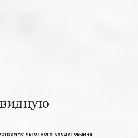
овидную
рограмме льготного кредитования