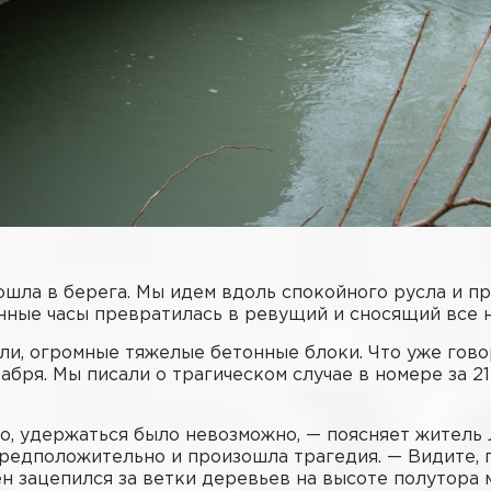
ошла в берега. Мы идем вдоль спокойного русла и п
нные часы превратилась в ревущий и сносящий все н
или, огромные тяжелые бетонные блоки. Что уже гов
бря. Мы писали о трагическом случае в номере за 21
но, удержаться было невозможно, — поясняет житель
 предположительно и произошла трагедия. — Видите,
ен зацепился за ветки деревьев на высоте полутора