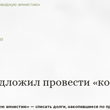
овидную амнистию»
ду
едложил провести «к
ую амнистию» — списать долги, накопившиеся по п