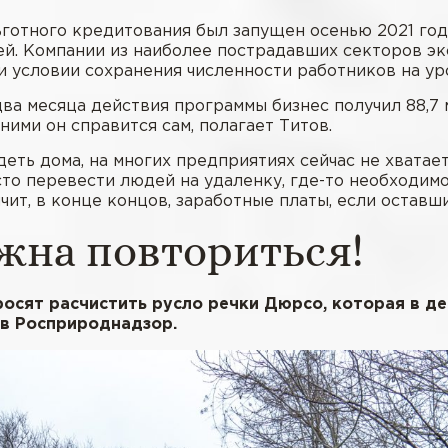
ьготного кредитования был запущен осенью 2021 го
ей. Компании из наиболее пострадавших секторов эк
ри условии сохранения численности работников на ур
два месяца действия программы бизнес получил 88,7
 ними он справится сам, полагает Титов.
ть дома, на многих предприятиях сейчас не хватает
о перевести людей на удаленку, где-то необходимо 
ичит, в конце концов, заработные платы, если остав
жна повториться!
осят расчистить русло речки Дюрсо, которая в де
 в Росприроднадзор.