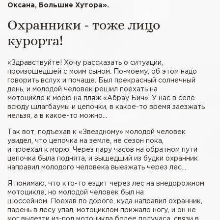
Оксана, Большие Хутора».
Охранники - тоже лицо
курорта!
«Здравствуйте! Хочу рассказать о ситуации,
произошедшей с моим сыном. По-моему, об этом надо
говорить вслух и почаще. Был прекрасный солнечный
день, и молодой человек решил поехать на
мотоцикле к морю на пляж «Абрау Бич». У нас в селе
всюду шлагбаумы и цепочки, в какое-то время заезжать
нельзя, а в какое-то можно…
Так вот, подъехав к «Звездному» молодой человек
увидел, что цепочка на земле, не сезон пока,
и проехал к морю. Через пару часов на обратном пути
цепочка была поднята, и вышедший из будки охранник
направил молодого человека выезжать через лес…
Я понимаю, что кто-то ездит через лес на внедорожном
мотоцикле, но молодой человек был на
шоссейном. Поехав по дороге, куда направил охранник,
парень в лесу упал, мотоциклом прижало ногу, и он не
мог вылезти из-под мотоцикла более получаса, связи в