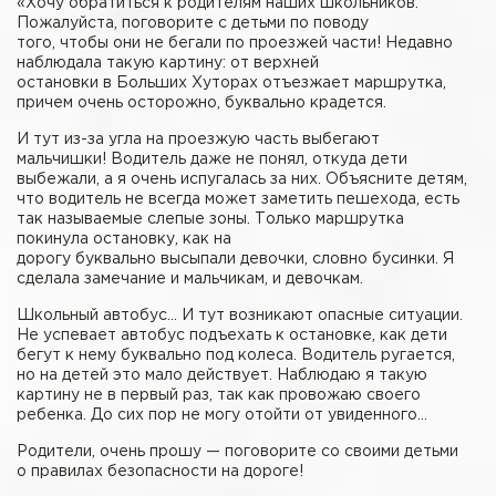
«Хочу обратиться к родителям наших школьников.
Пожалуйста, поговорите с детьми по поводу
того, чтобы они не бегали по проезжей части! Недавно
наблюдала такую картину: от верхней
остановки в Больших Хуторах отъезжает маршрутка,
причем очень осторожно, буквально крадется.
И тут из-за угла на проезжую часть выбегают
мальчишки! Водитель даже не понял, откуда дети
выбежали, а я очень испугалась за них. Объясните детям,
что водитель не всегда может заметить пешехода, есть
так называемые слепые зоны. Только маршрутка
покинула остановку, как на
дорогу буквально высыпали девочки, словно бусинки. Я
сделала замечание и мальчикам, и девочкам.
Школьный автобус… И тут возникают опасные ситуации.
Не успевает автобус подъехать к остановке, как дети
бегут к нему буквально под колеса. Водитель ругается,
но на детей это мало действует. Наблюдаю я такую
картину не в первый раз, так как провожаю своего
ребенка. До сих пор не могу отойти от увиденного…
Родители, очень прошу — поговорите со своими детьми
о правилах безопасности на дороге!