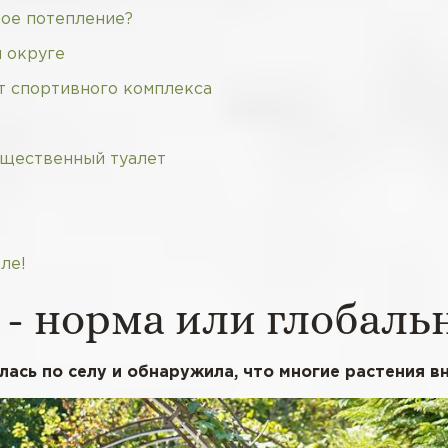
ное потепление?
м округе
т спортивного комплекса
бщественный туалет
ле!
 - норма или глобаль
сь по селу и обнаружила, что многие растения вн