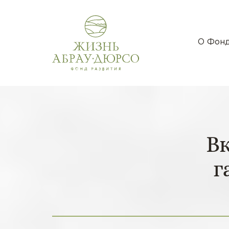
О Фон
В
г