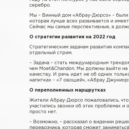
серебро.
Мы – Винный дом «Абрау-Дюрсо» – были 
которая лучше всех развивается и имеет
Сейчас мы самые перспективные, а должн
О стратегии развития на 2022 год
Стратегическим задачам развития комп
отдельный стрим.
– Задача – стать международным трендом
чем Moet&Chandon. Мы должны выйти на 
качеству. И речь идет не об одних тольк
напитках – «7 овощей», «Абрау Джуниор
О переполненных маршрутках
Жители Абрау-Дюрсо пожаловались, что 
участились звонки об этих проблемах и о
просто нет.
– Возможно, – рассказал о видении реш
перевозчика, которая сможет заниматьс