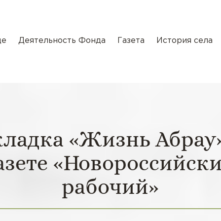
де
Деятельность Фонда
Газета
История села
кладка «Жизнь Абрау»
азете «Новороссийск
рабочий»