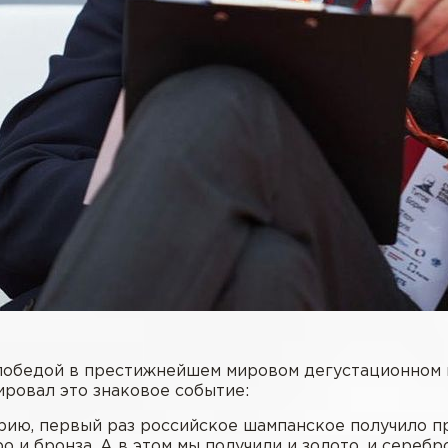
победой в престижнейшем мировом дегустационном 
ировал это знаковое событие:
рию, первый раз российское шампанское получило п
о и бронза. А в этом мы получили и золото, и серебр