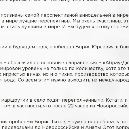
признаны самой перспективной винодельней в мире.
 в мире лучшие перспективы. Мы очень счастливы, э
ы стать лучшими в мире. И мы будем к этому стреми
ании в будущем году, пообещал Борис Юрьевич, в б
, – обозначил он основные направления. – «Абрау-Д
мировой уровень не только по количеству, хотя это 
о игристых винах, но и о тихих, производство котор
», вода. Со всем этим нужно выходить на международ
маршрутки в село ходят переполненными. Кстати, и
 том, в частности, что после 22 часов из Новороссий
ения проблемы Борис Титов, – нужно попробовать ор
я перевозками до Новороссийска и Анапы. Этот воп