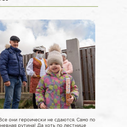
се они героически не сдаются. Само по
невная рутина! Да хоть по лестнице