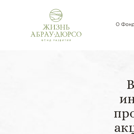
О Фон
ин
пр
ак