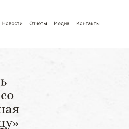
Новости
Отчёты
Медиа
Контакты
ь
рсо
ная
цу»