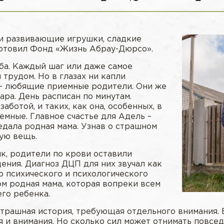
 и развивающие игрушки, сладкие
отовил Фонд «Жизнь Абрау-Дюрсо».
ба. Каждый шаг или даже самое
трудом. Но в глазах ни капли
 — любящие приемные родители. Они же
ара. День расписан по минутам.
аботой, и таких, как она, особенных, в
емные. Главное счастье для Адель –
едала родная мама. Узнав о страшном
ную вещь.
к, родители по крови оставили
ения. Диагноз ДЦП для них звучал как
о психического и психологического
дом родная мама, которая вопреки всем
го ребенка.
страшная история, требующая отдельного внимания. В
 и внимания. Но сколько сил может отнимать повсед