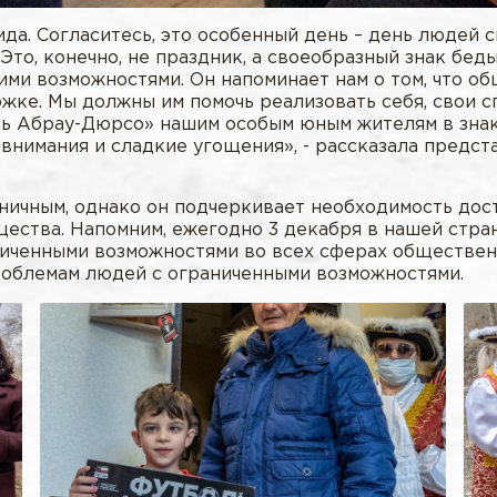
. Согласитесь, это особенный день – день людей си
Это, конечно, не праздник, а своеобразный знак бе
и возможностями. Он напоминает нам о том, что общ
ржке. Мы должны им помочь реализовать себя, свои с
знь Абрау-Дюрсо» нашим особым юным жителям в зна
внимания и сладкие угощения», - рассказала предс
здничным, однако он подчеркивает необходимость до
щества. Напомним, ежегодно 3 декабря в нашей стра
ниченными возможностями во всех сферах обществен
облемам людей с ограниченными возможностями.