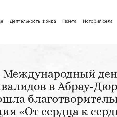
де
Деятельность Фонда
Газета
История села
В Международный ден
валидов в Абрау-Дю
ошла благотворитель
ция «От сердца к серд