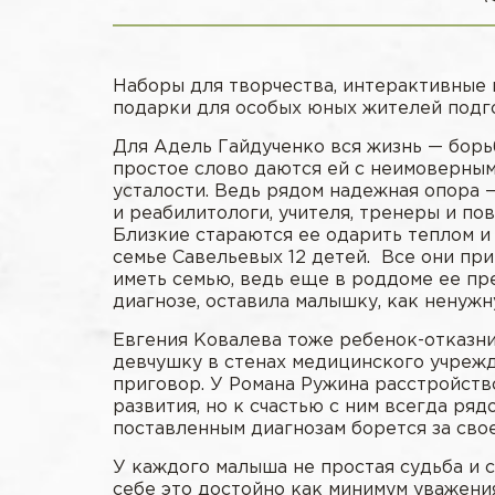
Наборы для творчества, интерактивные
подарки для особых юных жителей подг
Для Адель Гайдученко вся жизнь — борь
простое слово даются ей с неимоверным 
усталости. Ведь рядом надежная опора
и реабилитологи, учителя, тренеры и пов
Близкие стараются ее одарить теплом и з
семье Савельевых 12 детей. Все они при
иметь семью, ведь еще в роддоме ее пр
диагнозе, оставила малышку, как ненуж
Евгения Ковалева тоже ребенок-отказни
девчушку в стенах медицинского учрежд
приговор. У Романа Ружина расстройств
развития, но к счастью с ним всегда ря
поставленным диагнозам борется за свое
У каждого малыша не простая судьба и 
себе это достойно как минимум уважения