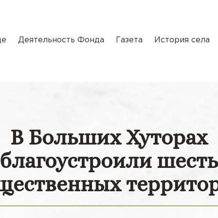
де
Деятельность Фонда
Газета
История села
В Больших Хуторах
благоустроили шест
щественных террито