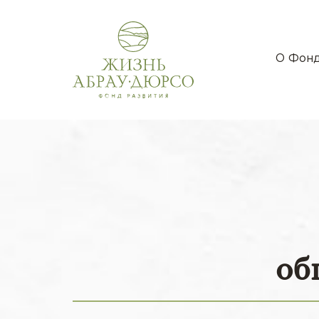
О Фон
об