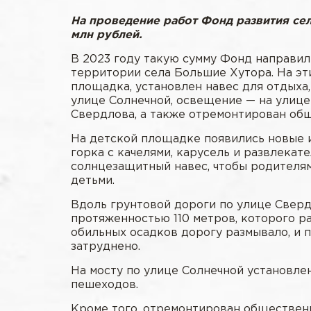
На проведение работ Фонд развития се
млн рублей.
В 2023 году такую сумму Фонд направи
территории села Большие Хутора. На эт
площадка, установлен навес для отдыха,
улице Солнечной, освещение — на улице
Свердлова, а также отремонтирован об
На детской площадке появились новые и
горка с качелями, карусель и развлекат
солнцезащитный навес, чтобы родителя
детьми.
Вдоль грунтовой дороги по улице Свер
протяженностью 110 метров, которого р
обильных осадков дорогу размывало, и
затруднено.
На мосту по улице Солнечной установле
пешеходов.
Кроме того, отремонтирован общественн