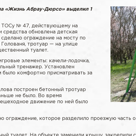
ла «Жизнь Абрау-Дюрсо» выделил 1
л ТОСу № 47, действующему на
и средства обновлена детская
 сделано ограждение на мосту по
 Голованя, тротуар — на улице
щественный туалет.
гровые элементы: качели-лодочка,
ельный тренажер. Установлен
м было комфортно присматривать за
длова построен бетонный тротуар
аньше не было. Во время
 пешеходное движение по ней было
но ограждение, которое разделило проезжую часть о
ый туалет. На объекте заменили крышу, закрепили с