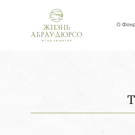
О Фон
Т