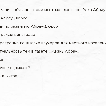
ся ли с обязанностями местная власть посёлка Абра
– Абрау-Дюрсо
ачи по развитию Абрау-Дюрсо
урожая винограда
программа по выдаче ваучеров для местного населен
ктуальность тем в газете «Жизнь Абрау»
ва
учше отдыхать?
а в Китае