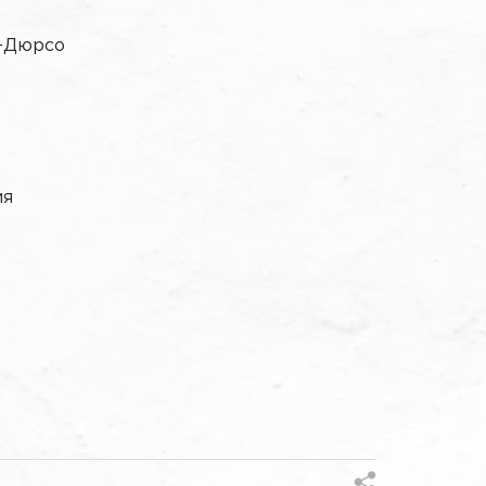
у-Дюрсо
ия