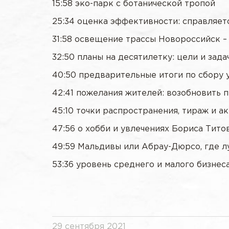
15:58 эко-парк с ботанической тропой
25:34 оценка эффективности: справляет
31:58 освещение трассы Новороссийск 
32:50 планы на десятилетку: цели и зад
40:50 предварительные итоги по сбору 
42:41 пожелания жителей: возобновить 
45:10 точки распространения, тираж и а
47:56 о хобби и увлечениях Бориса Тито
49:59 Мальдивы или Абрау-Дюрсо, где л
53:36 уровень среднего и малого бизнес
29 сентября 2021