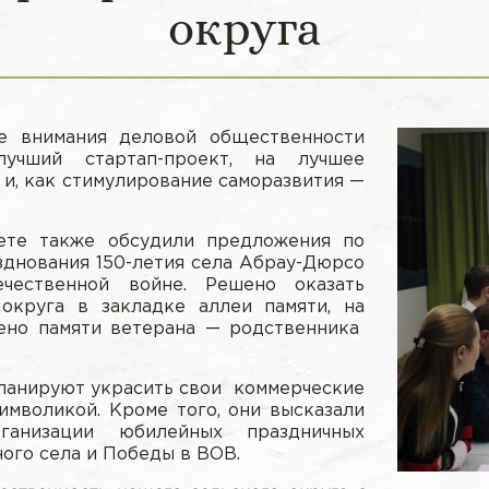
округа
е внимания деловой общественности
учший стартап-проект, на лучшее
 и, как стимулирование саморазвития —
ете также обсудили предложения по
днования 150-летия села Абрау-Дюрсо
ественной войне. Решено оказать
округа в закладке аллеи памяти, на
ено памяти ветерана — родственника
ланируют украсить свои коммерческие
имволикой. Кроме того, они высказали
ганизации юбилейных праздничных
одного села и Победы в ВОВ.