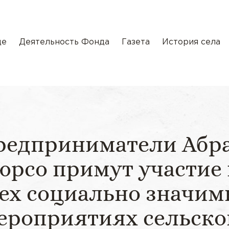
де
Деятельность Фонда
Газета
История села
редприниматели Абра
юрсо примут участие 
ех социально значи
ероприятиях сельско