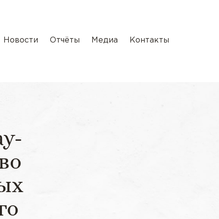
Новости
Отчёты
Медиа
Контакты
у-
во
мых
го