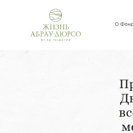
О Фон
П
Д
вс
м