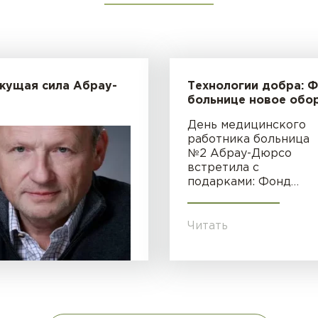
жущая сила Абрау-
Технологии добра: 
больнице новое обо
День медицинского
работника больница
№2 Абрау-Дюрсо
встретила с
подарками: Фонд…
Читать