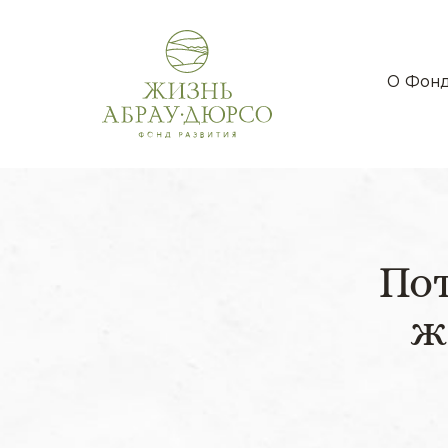
О Фон
По
ж