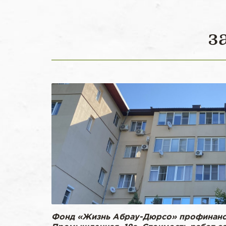
з
Фонд «Жизнь Абрау-Дюрсо» профинанси