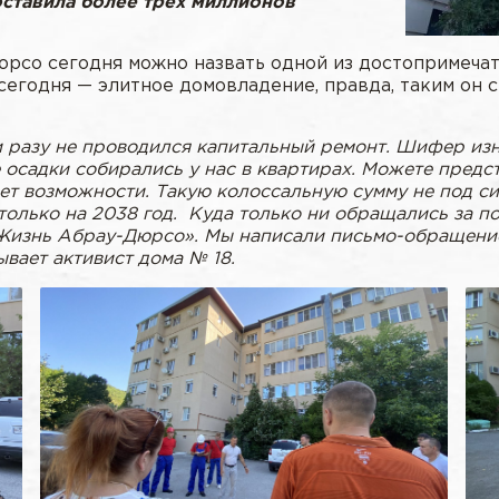
оставила более трех миллионов
рсо сегодня можно назвать одной из достопримечат
сегодня — элитное домовладение, правда, таким он 
ни разу не проводился капитальный ремонт. Шифер из
осадки собирались у нас в квартирах. Можете предста
ет возможности. Такую колоссальную сумму не под си
олько на 2038 год. Куда только ни обращались за по
изнь Абрау-Дюрсо». Мы написали письмо-обращение
вает активист дома № 18.