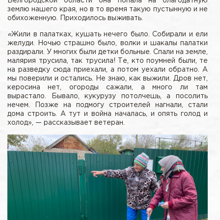
Белгородской области она попала на благодатную
землю нашего края, но в то время такую пустынную и не
обихоженную. Приходилось выживать.
«
Жили в палатках, кушать нечего было. Собирали и ели
желуди. Ночью страшно было, волки и шакалы палатки
раздирали. У многих были детки больные. Спали на земле,
малярия трусила, так трусила! Те, кто поумней были, те
на разведку сюда приехали, а потом уехали обратно. А
мы поверили и остались. Не знаю, как выжили. Дров нет,
керосина нет, огороды сажали, а много ли там
вырастало. Бывало, кукурузу потолчешь, а посолить
нечем. Позже на подмогу строителей нагнали, стали
дома строить. А тут и война началась, и опять голод и
холод», — рассказывает ветеран.