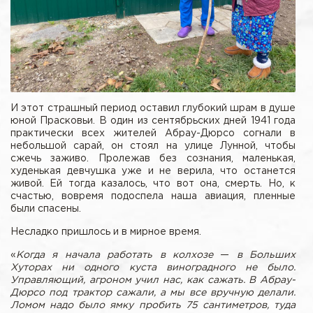
И этот страшный период оставил глубокий шрам в душе
юной Прасковьи. В один из сентябрьских дней 1941 года
практически всех жителей Абрау-Дюрсо согнали в
небольшой сарай, он стоял на улице Лунной, чтобы
сжечь заживо. Пролежав без сознания, маленькая,
худенькая девчушка уже и не верила, что останется
живой. Ей тогда казалось, что вот она, смерть. Но, к
счастью, вовремя подоспела наша авиация, пленные
были спасены.
Несладко пришлось и в мирное время.
«
Когда я начала работать в колхозе
—
в Больших
Хуторах ни одного куста виноградного не было.
Управляющий, агроном учил нас, как сажать. В Абрау-
Дюрсо под трактор сажали, а мы все вручную делали.
Ломом надо было ямку пробить 75 сантиметров, туда