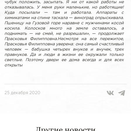
чубук положить, засыпать. Я ни от какой работы не
отказывалась. У меня руки маленькие, но работящие!
Куда посылали
—
там и работала. Аппараты с
химикатами на спине таскала
—
виноград опрыскивала.
Пшеницу на Гузовой горе наравне с мужчинами косой
косила. Колосков много на земле оставалось, а
поднимать
—
не смей, не разрешали», — продолжает
Прасковья Филипповна.
Несмотря на все пережитое,
Прасковья Филипповна уверена: она самый счастливый
человек — бабушка четырех внуков и внучек, трех
правнуков. Да и люди в жизни ее окружали только
светлые. Поэтому двери ее дома всегда и для всех
открыты
25 декабря 2020
Другие новости