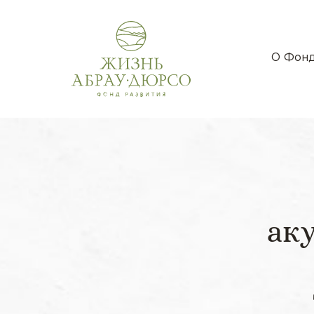
О Фон
ак