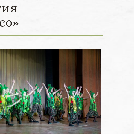
тия
со»