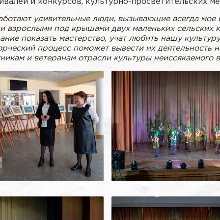
ивалей и конкурсов, культурно-просветительских м
 работают удивительные люди, вызывающие всегда мое
 и взрослыми под крышами двух маленьких сельских к
ние показать мастерство, учат любить нашу культуру 
орческий процесс поможет вывести их деятельность на
никам и ветеранам отрасли культуры неиссякаемого 