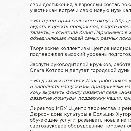
свои достижения, а взрослый состав во
участникам встречи свою новую музыка
– На территории сельского округа Абрау
видеть и ценить прекрасное, ведете нео
таланты, – отметила Юлия Пархоменко в х
объединяющая людей самых разных покол
Творческие коллективы Центра неоднок
подтверждая высокий уровень подготовк
Заслуги руководителей кружков, работа
Ольга Котляр и депутат городской думы
– На днях мы отметили День работников к
и наполнять нашу жизнь праздничным на
хочу выразить Фонду развития села «Жи
развитие культуры, поддержку наших юны
Директор МБУ «Центр творчества и реме
Дюрсо» дома культуры в Больших Хутор
обучающие услуги, развивать новые нап
светозвуковое оборудование поможет об