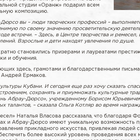
кальной студии «Оранж» подарил всем
льную композицию.
-Дюрсо вы – люди творческих профессий – выполняет
ценимую по своему значению просветительскую деятель
оде встречи. – Здесь, в Центре творчества и ремесел,
ений. Взрослые и дети находят увлечения по душе.
ратно становились призерами и лауреатами престиж
и и обучения.
ющих здесь, грамотами и благодарственными письма
 Андрей Ермаков.
ультуры Кубани. И сегодня еще раз хочу сказать спас
строением, сохранять и приумножать культурные тра
знь Абрау-Дюрсо», учрежденному Борисом Юрьевичем 
х талантов, – сказала Ольга Котляр во время награж
сел» Наталья Власова рассказала, что благодаря Ф
ах и Абрау-Дюрсо имеют уникальную возможность п
равления прикладного искусства, привлекая людей с
еспечить более высокий уровень проведения всех м