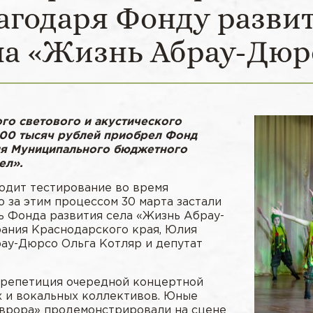
агодаря Фонду разви
ла «Жизнь Абрау-Дюр
го светового и акустического
00 тысяч рублей приобрел Фонд
ля Муниципального бюджетного
ел».
одит тестирование во время
 за этим процессом 30 марта застали
ь Фонда развития села «Жизнь Абрау-
рания Краснодарского края, Юлия
рау-Дюрсо Ольга Котляр и депутат
а репетиция очередной концертной
х и вокальных коллективов. Юные
Аврора» продемонстрировали на сцене