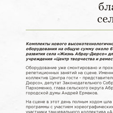
бл
се
Комплекты нового высокотехнологично
оборудования на общую сумму около 6
развития села «Жизнь Абрау-Дюрсо» д
учреждения «Центр творчества и ремес
Оборудование уже смонтировано и прох
репетиционных занятий на сцене. Именно
коллектив Центра гости – представител
Дюрсо», депутат Законодательного Соб
Пархоменко, глава сельского округа Аб
городской думы Андрей Ермаков.
На сцене в этот день полным ходом шл
программы с участием хореографически
участники танцевального коллектива «