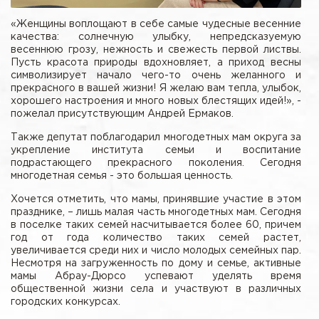
«Женщины воплощают в себе самые чудесные весенние
качества: солнечную улыбку, непредсказуемую
весеннюю грозу, нежность и свежесть первой листвы.
Пусть красота природы вдохновляет, а приход весны
символизирует начало чего-то очень желанного и
прекрасного в вашей жизни! Я желаю вам тепла, улыбок,
хорошего настроения и много новых блестящих идей!», -
пожелал присутствующим Андрей Ермаков.
Также депутат поблагодарил многодетных мам округа за
укрепление института семьи и воспитание
подрастающего прекрасного поколения. Сегодня
многодетная семья - это большая ценность.
Хочется отметить, что мамы, принявшие участие в этом
празднике, – лишь малая часть многодетных мам. Сегодня
в поселке таких семей насчитывается более 60, причем
год от года количество таких семей растет,
увеличивается среди них и число молодых семейных пар.
Несмотря на загруженность по дому и семье, активные
мамы Абрау-Дюрсо успевают уделять время
общественной жизни села и участвуют в различных
городских конкурсах.