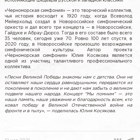
исполняющие шедевры русской и западной классики.
«Черноморская симфония» — это творческий коллектив,
чья история восходит к 1920 году, когда Всеволод
Мейерхольд создал в Новороссийске симфонический
оркестр и дал всего три концерта — в Новороссийске,
Гайдуке и Абрау-Дюрсо. Тогда в его составе было всего
35 человек, сегодня уже 70. Ровно 100 лет спустя, в
2020 году, в Новороссийске произошло возрождение
симфонической культуры. Автор проекта
«Черноморская симфония» Юлия Косякова является
одной из участниц талантливого профессионального
коллектива.
«
Песни Великой Победы знакомы нам с детства. Они не
оставляют наши сердца равнодушными, передаются из
поколение в поколение и не дают нам забыть о великом
подвиге нашего народа. Концерт “Мы помним” — это
наша память, наше уважение и благодарность всем, кто
ковал победу в Великой Отечественной войне на
фронте и в тылу», — поделилась Юлия Косякова.