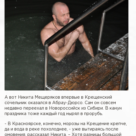
А вот Никита Мещеряков впервые в Крещенский
сочельник оказался в Абрау-Дюрсо. Сам он совсем
недавно переехал в Новороссийск из Сибири. В канун
праздника тоже каждый год нырял в прорубь.
- В Красноярске, конечно, морозы на Крещение крепче,
да и вода в реке похолоднее, - уже вытираясь после
омовения, рассказал Никита. – Хотя разницы большой