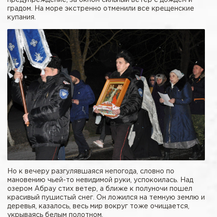
градом. На море экстренно отменили все крещенские
купания.
Но к вечеру разгулявшаяся непогода, словно по
мановению чьей-то невидимой руки, успокоилась. Над
озером Абрау стих ветер, а ближе к полуночи пошел
красивый пушистый снег. Он ложился на темную землю и
деревья, казалось, весь мир вокруг тоже очищается,
укрываясь белым полотном.