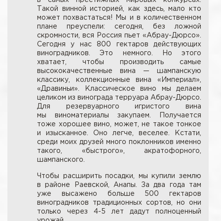
Такой винной историей, как здесь, мало кто
может похвастаться! Мы и в количественном
плане преуспели: сегодня, без ложной
скромности, вся Россия пьет «Абрау-Дюрсо».
Сегодня у нас 800 гектаров действующих
виноградников. Это немного. Но этого
хватает, чтобы производить самые
высококачественные вина — шампанскую
классику, коллекционные вина «Империал»,
«Дравиньи». Классическое вино мы делаем
целиком из винограда терруара Абрау-Дюрсо.
Для резервуарного игристого вина
мы виноматериалы закупаем. Получается
тоже хорошее вино, может, не такое тонкое
и изысканное. Оно легче, веселее. Кстати,
среди моих друзей много поклонников именно
такого, «быстрого», акратофорного,
шампанского.
Чтобы расширить посадки, мы купили землю
в районе Раевской, Анапы. За два года там
уже высажено больше 500 гектаров
виноградников традиционных сортов, но они
только через 4-5 лет дадут полноценный
урожай.